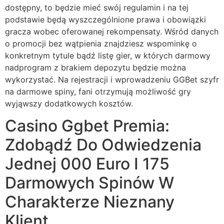
dostępny, to będzie mieć swój regulamin i na tej
podstawie będą wyszczególnione prawa i obowiązki
gracza wobec oferowanej rekompensaty. Wśród danych
o promocji bez wątpienia znajdziesz wspominkę o
konkretnym tytule bądź listę gier, w których darmowy
nadprogram z brakiem depozytu będzie można
wykorzystać. Na rejestracji i wprowadzeniu GGBet szyfr
na darmowe spiny, fani otrzymują możliwość gry
wyjąwszy dodatkowych kosztów.
Casino Ggbet Premia:
Zdobądź Do Odwiedzenia
Jednej 000 Euro I 175
Darmowych Spinów W
Charakterze Nieznany
Klient