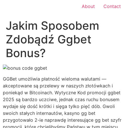
About
Contact
Jakim Sposobem
Zdobądź Ggbet
Bonus?
GGBet umożliwia płatność wieloma walutami —
akceptowane są przelewy w naszych złotówkach i
poniekąd w Bitcoinach. Wytyczne Kod promocji ggbet
2025 są bardzo uczciwe, jednak czas ruchu bonusem
wydaje się dość krótki i sięga tylko pięć dób. Gwoli
swoich stałych internautów, kasyno gg bet
przygotowało 2-ie naprawdę interesujące gg bet szyfr
promocji, które chcielibyśmy Państwu w tym miejscu