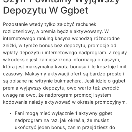
Depozytu W Ggbet
Pozostanie wtedy tylko założyć rachunek
rozliczeniowy, a premia będzie aktywowany. W
internetowego ranking kasyna wchodzą różnorodne
zniżki, w tymże bonus bez depozytu, promocje od
wpłaty depozytu i internetowego nadprogram. Z reguły
w kodeksie jest zamieszczona informacja o naszym,
która jest maksymalna kwota bonusu i ile kosztuje limit
czasowy. Maksymy aktywacji ofert są bardzo proste i
są opisane na witrynie bukmachera. Jeśli idzie o ggbet
premia wyjąwszy depozytu, owo warto też zwrócić
uwagę na owo, że nadprogram promocji system
kodowania należy aktywować w okresie promocyjnym.
Fani mogą mieć wyłącznie 1 aktywny ggbet
nadprogram na raz, jak określa, że musisz
ukończyć jeden bonus, zanim przejdziesz do