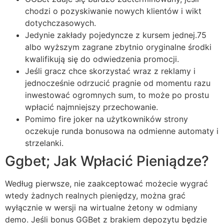
chodzi o pozyskiwanie nowych klientów i wikt
dotychczasowych.
Jedynie zakłady pojedyncze z kursem jednej.75
albo wyższym zagrane zbytnio oryginalne środki
kwalifikują się do odwiedzenia promocji.
Jeśli gracz chce skorzystać wraz z reklamy i
jednocześnie odrzucić pragnie od momentu razu
inwestować ogromnych sum, to może po prostu
wpłacić najmniejszy przechowanie.
Pomimo fire joker na użytkowników strony
oczekuje runda bonusowa na odmienne automaty i
strzelanki.
Ggbet; Jak Wpłacić Pieniądze?
Według pierwsze, nie zaakceptować możecie wygrać
wtedy żadnych realnych pieniędzy, można grać
wyłącznie w wersji na wirtualne żetony w odmiany
demo. Jeśli bonus GGBet z brakiem depozytu będzie