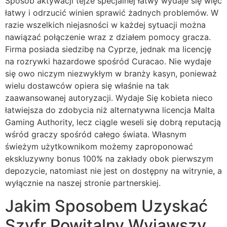
Sposób aktywacji tejże specjalnej łatwy wydaje się więc
łatwy i odrzucić winien sprawić żadnych problemów. W
razie wszelkich niejasności w każdej sytuacji można
nawiązać połączenie wraz z działem pomocy gracza.
Firma posiada siedzibę na Cyprze, jednak ma licencję
na rozrywki hazardowe spośród Curacao. Nie wydaje
się owo niczym niezwykłym w branży kasyn, ponieważ
wielu dostawców opiera się właśnie na tak
zaawansowanej autoryzacji. Wydaje Się kobieta nieco
łatwiejsza do zdobycia niż alternatywna licencja Malta
Gaming Authority, lecz ciągle weseli się dobrą reputacją
wśród graczy spośród całego świata. Własnym
świeżym użytkownikom możemy zaproponować
ekskluzywny bonus 100% na zakłady obok pierwszym
depozycie, natomiast nie jest on dostępny na witrynie, a
wyłącznie na naszej stronie partnerskiej.
Jakim Sposobem Uzyskać
Szyfr Powitalny Wyjąwszy