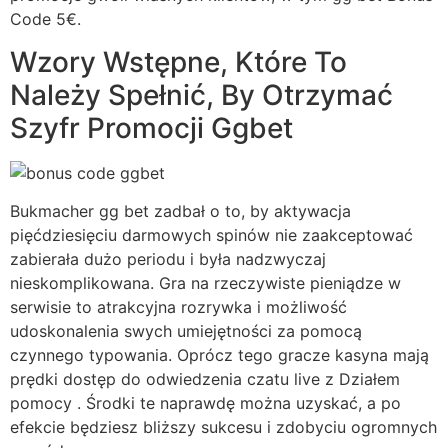
Code 5€.
Wzory Wstępne, Które To
Należy Spełnić, By Otrzymać
Szyfr Promocji Ggbet
Bukmacher gg bet zadbał o to, by aktywacja
pięćdziesięciu darmowych spinów nie zaakceptować
zabierała dużo periodu i była nadzwyczaj
nieskomplikowana. Gra na rzeczywiste pieniądze w
serwisie to atrakcyjna rozrywka i możliwość
udoskonalenia swych umiejętności za pomocą
czynnego typowania. Oprócz tego gracze kasyna mają
prędki dostęp do odwiedzenia czatu live z Działem
pomocy . Środki te naprawdę można uzyskać, a po
efekcie będziesz bliższy sukcesu i zdobyciu ogromnych