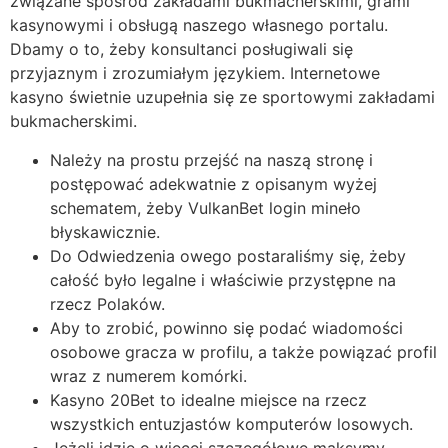
związane spośród zakładami bukmacherskimi, grami
kasynowymi i obsługą naszego własnego portalu.
Dbamy o to, żeby konsultanci posługiwali się
przyjaznym i zrozumiałym językiem. Internetowe
kasyno świetnie uzupełnia się ze sportowymi zakładami
bukmacherskimi.
Należy na prostu przejść na naszą stronę i
postępować adekwatnie z opisanym wyżej
schematem, żeby VulkanBet login mineło
błyskawicznie.
Do Odwiedzenia owego postaraliśmy się, żeby
całość było legalne i właściwie przystępne na
rzecz Polaków.
Aby to zrobić, powinno się podać wiadomości
osobowe gracza w profilu, a także powiązać profil
wraz z numerem komórki.
Kasyno 20Bet to idealne miejsce na rzecz
wszystkich entuzjastów komputerów losowych.
Jeżeli idzie o więcej szczegółowe maksymy