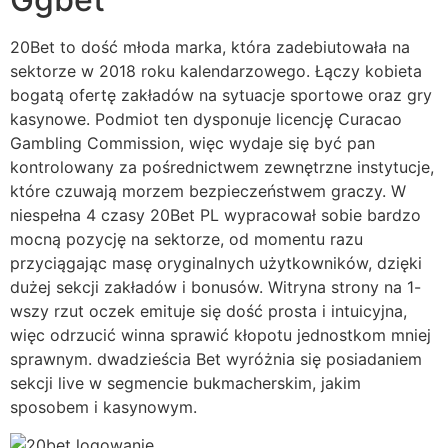
20Bet to dość młoda marka, która zadebiutowała na
sektorze w 2018 roku kalendarzowego. Łączy kobieta
bogatą ofertę zakładów na sytuacje sportowe oraz gry
kasynowe. Podmiot ten dysponuje licencję Curacao
Gambling Commission, więc wydaje się być pan
kontrolowany za pośrednictwem zewnętrzne instytucje,
które czuwają morzem bezpieczeństwem graczy. W
niespełna 4 czasy 20Bet PL wypracował sobie bardzo
mocną pozycję na sektorze, od momentu razu
przyciągając masę oryginalnych użytkowników, dzięki
dużej sekcji zakładów i bonusów. Witryna strony na 1-
wszy rzut oczek emituje się dość prosta i intuicyjna,
więc odrzucić winna sprawić kłopotu jednostkom mniej
sprawnym. dwadzieścia Bet wyróżnia się posiadaniem
sekcji live w segmencie bukmacherskim, jakim
sposobem i kasynowym.