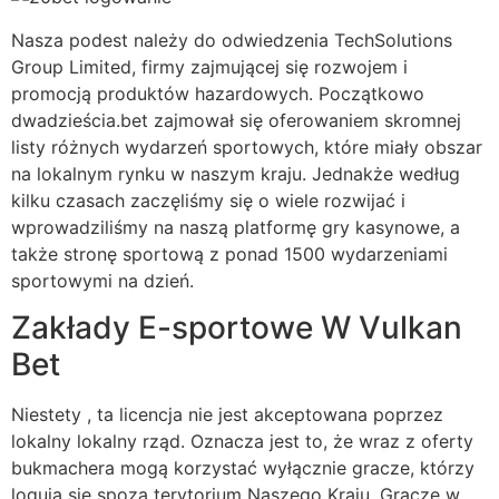
Nasza podest należy do odwiedzenia TechSolutions
Group Limited, firmy zajmującej się rozwojem i
promocją produktów hazardowych. Początkowo
dwadzieścia.bet zajmował się oferowaniem skromnej
listy różnych wydarzeń sportowych, które miały obszar
na lokalnym rynku w naszym kraju. Jednakże według
kilku czasach zaczęliśmy się o wiele rozwijać i
wprowadziliśmy na naszą platformę gry kasynowe, a
także stronę sportową z ponad 1500 wydarzeniami
sportowymi na dzień.
Zakłady E-sportowe W Vulkan
Bet
Niestety , ta licencja nie jest akceptowana poprzez
lokalny lokalny rząd. Oznacza jest to, że wraz z oferty
bukmachera mogą korzystać wyłącznie gracze, którzy
logują się spoza terytorium Naszego Kraju. Gracze w