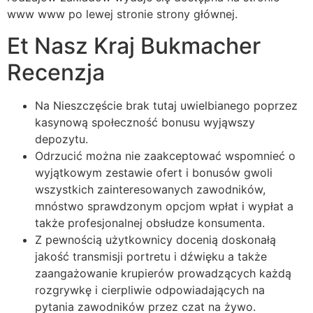
www www po lewej stronie strony głównej.
Et Nasz Kraj Bukmacher
Recenzja
Na Nieszczęście brak tutaj uwielbianego poprzez
kasynową społeczność bonusu wyjąwszy
depozytu.
Odrzucić można nie zaakceptować wspomnieć o
wyjątkowym zestawie ofert i bonusów gwoli
wszystkich zainteresowanych zawodników,
mnóstwo sprawdzonym opcjom wpłat i wypłat a
także profesjonalnej obsłudze konsumenta.
Z pewnością użytkownicy docenią doskonałą
jakość transmisji portretu i dźwięku a także
zaangażowanie krupierów prowadzących każdą
rozgrywkę i cierpliwie odpowiadających na
pytania zawodników przez czat na żywo.