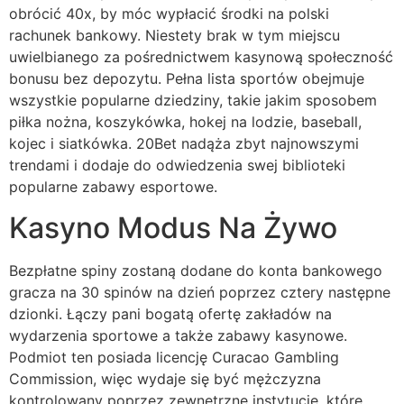
obrócić 40x, by móc wypłacić środki na polski
rachunek bankowy. Niestety brak w tym miejscu
uwielbianego za pośrednictwem kasynową społeczność
bonusu bez depozytu. Pełna lista sportów obejmuje
wszystkie popularne dziedziny, takie jakim sposobem
piłka nożna, koszykówka, hokej na lodzie, baseball,
kojec i siatkówka. 20Bet nadąża zbyt najnowszymi
trendami i dodaje do odwiedzenia swej biblioteki
popularne zabawy esportowe.
Kasyno Modus Na Żywo
Bezpłatne spiny zostaną dodane do konta bankowego
gracza na 30 spinów na dzień poprzez cztery następne
dzionki. Łączy pani bogatą ofertę zakładów na
wydarzenia sportowe a także zabawy kasynowe.
Podmiot ten posiada licencję Curacao Gambling
Commission, więc wydaje się być mężczyzna
kontrolowany poprzez zewnętrzne instytucje, które