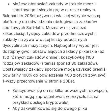
Możesz obstawiać zakłady w trakcie meczu
sportowego i śledzić grę w okresie realnym.
Bukmacher 20Bet używa na własnej witrynie własną
platformę do odwiedzenia obsługiwania zakładów
sportowych Soft-labs. Można w niej znaleźć
kilkadziesiąt tysięcy zakładów przedmeczowych i
zakłady na żywo w dużej liczby popularnych
dyscyplinach muzycznych. Najbogatszy wybór jest
dostępny gwoli obstawiających zakłady piłkarskie (aż
150 różnych zakładów online), koszykówkę (100
rodzajów zakładów) i tenisa (ponad 30 zakładów).
Obstawiający zakłady sportowe mogą uzyskać premia
powitalny 100% do odwiedzenia 400 złotych zbyt swój
1-wszy przechowanie w stronie 20Bet.
Zdecydował się on na kilka odważnych rozwiązań,
które mogą zaprocentować w przyszłości, na
przykład obsługa kryptowalut.
Aby zakwalifikować się do owego pliku