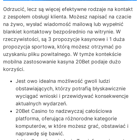
Odrzucić, lecz są więcej efektywne rodzaje na kontakt
z zespołem obsługi klienta. Możesz napisać na czacie
na żywo, wysłać wiadomość mailową lub wypełnić
blankiet kontaktowy bezpośrednio na witrynie. W
rzeczywistości, są 3 propozycje kasynowe i 1 duża
propozycja sportowa, którą możesz otrzymać po
uzyskaniu pliku powitalnego. W tymże kontekście
mobilna zastosowanie kasyna 20Bet podaje dużo
korzyści.
Jest owo idealna możliwość gwoli ludzi
obstawiających, którzy potrafią błyskawicznie
wyciągać wnioski i przewidywać konsekwencje
aktualnych wydarzeń.
20Bet Casino to nadzwyczaj całościowa
platforma, oferująca różnorodne kategorie
komputerów, w które możesz grać, obstawiać i
naprawdę się bawić.