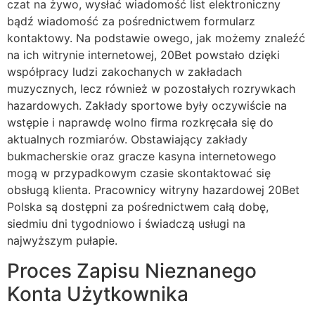
czat na żywo, wysłać wiadomość list elektroniczny
bądź wiadomość za pośrednictwem formularz
kontaktowy. Na podstawie owego, jak możemy znaleźć
na ich witrynie internetowej, 20Bet powstało dzięki
współpracy ludzi zakochanych w zakładach
muzycznych, lecz również w pozostałych rozrywkach
hazardowych. Zakłady sportowe były oczywiście na
wstępie i naprawdę wolno firma rozkręcała się do
aktualnych rozmiarów. Obstawiający zakłady
bukmacherskie oraz gracze kasyna internetowego
mogą w przypadkowym czasie skontaktować się
obsługą klienta. Pracownicy witryny hazardowej 20Bet
Polska są dostępni za pośrednictwem całą dobę,
siedmiu dni tygodniowo i świadczą usługi na
najwyższym pułapie.
Proces Zapisu Nieznanego
Konta Użytkownika