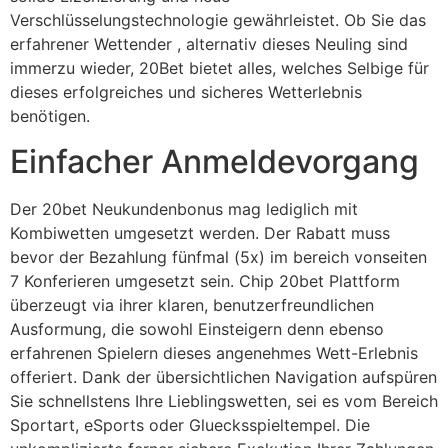
Verschlüsselungstechnologie gewährleistet. Ob Sie das
erfahrener Wettender , alternativ dieses Neuling sind
immerzu wieder, 20Bet bietet alles, welches Selbige für
dieses erfolgreiches und sicheres Wetterlebnis
benötigen.
Einfacher Anmeldevorgang
Der 20bet Neukundenbonus mag lediglich mit
Kombiwetten umgesetzt werden. Der Rabatt muss
bevor der Bezahlung fünfmal (5x) im bereich vonseiten
7 Konferieren umgesetzt sein. Chip 20bet Plattform
überzeugt via ihrer klaren, benutzerfreundlichen
Ausformung, die sowohl Einsteigern denn ebenso
erfahrenen Spielern dieses angenehmes Wett-Erlebnis
offeriert. Dank der übersichtlichen Navigation aufspüren
Sie schnellstens Ihre Lieblingswetten, sei es vom Bereich
Sportart, eSports oder Gluecksspieltempel. Die