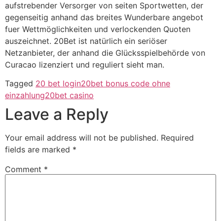
aufstrebender Versorger von seiten Sportwetten, der
gegenseitig anhand das breites Wunderbare angebot
fuer Wettmöglichkeiten und verlockenden Quoten
auszeichnet. 20Bet ist natürlich ein seriöser
Netzanbieter, der anhand die Glücksspielbehörde von
Curacao lizenziert und reguliert sieht man.
Tagged
20 bet login
20bet bonus code ohne
einzahlung
20bet casino
Leave a Reply
Your email address will not be published.
Required
fields are marked
*
Comment
*