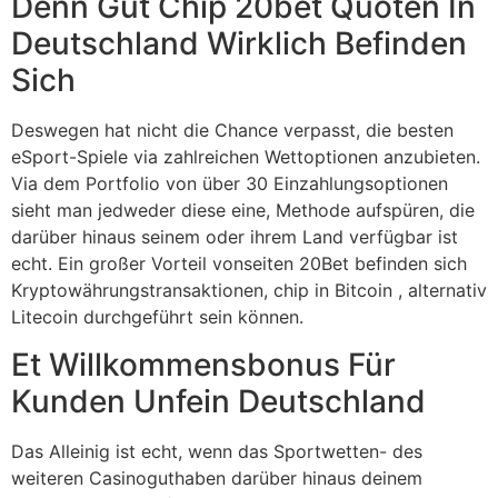
Denn Gut Chip 20bet Quoten In
Deutschland Wirklich Befinden
Sich
Deswegen hat nicht die Chance verpasst, die besten
eSport-Spiele via zahlreichen Wettoptionen anzubieten.
Via dem Portfolio von über 30 Einzahlungsoptionen
sieht man jedweder diese eine, Methode aufspüren, die
darüber hinaus seinem oder ihrem Land verfügbar ist
echt. Ein großer Vorteil vonseiten 20Bet befinden sich
Kryptowährungstransaktionen, chip in Bitcoin , alternativ
Litecoin durchgeführt sein können.
Et Willkommensbonus Für
Kunden Unfein Deutschland
Das Alleinig ist echt, wenn das Sportwetten- des
weiteren Casinoguthaben darüber hinaus deinem