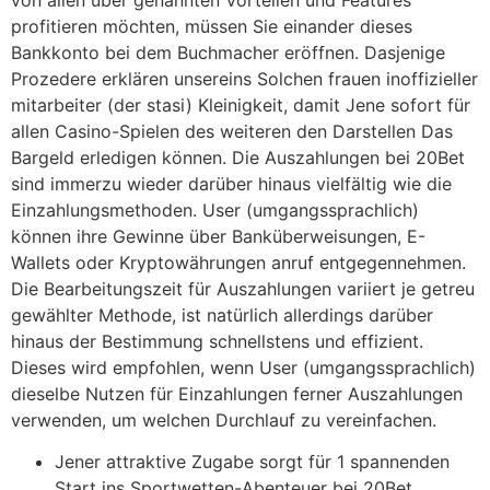
profitieren möchten, müssen Sie einander dieses
Bankkonto bei dem Buchmacher eröffnen. Dasjenige
Prozedere erklären unsereins Solchen frauen inoffizieller
mitarbeiter (der stasi) Kleinigkeit, damit Jene sofort für
allen Casino-Spielen des weiteren den Darstellen Das
Bargeld erledigen können. Die Auszahlungen bei 20Bet
sind immerzu wieder darüber hinaus vielfältig wie die
Einzahlungsmethoden. User (umgangssprachlich)
können ihre Gewinne über Banküberweisungen, E-
Wallets oder Kryptowährungen anruf entgegennehmen.
Die Bearbeitungszeit für Auszahlungen variiert je getreu
gewählter Methode, ist natürlich allerdings darüber
hinaus der Bestimmung schnellstens und effizient.
Dieses wird empfohlen, wenn User (umgangssprachlich)
dieselbe Nutzen für Einzahlungen ferner Auszahlungen
verwenden, um welchen Durchlauf zu vereinfachen.
Jener attraktive Zugabe sorgt für 1 spannenden
Start ins Sportwetten-Abenteuer bei 20Bet.