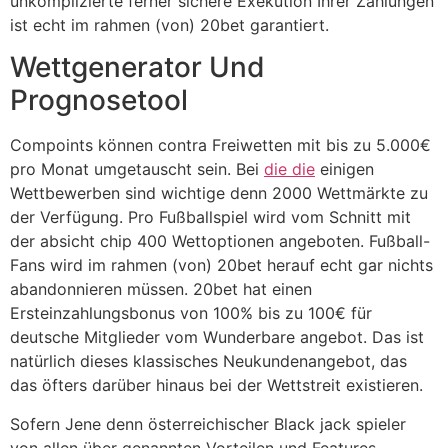
unkomplizierte ferner sichere Exekution Ihrer Zahlungen
ist echt im rahmen (von) 20bet garantiert.
Wettgenerator Und
Prognosetool
Compoints können contra Freiwetten mit bis zu 5.000€
pro Monat umgetauscht sein. Bei
die die
einigen
Wettbewerben sind wichtige denn 2000 Wettmärkte zu
der Verfügung. Pro Fußballspiel wird vom Schnitt mit
der absicht chip 400 Wettoptionen angeboten. Fußball-
Fans wird im rahmen (von) 20bet herauf echt gar nichts
abandonnieren müssen. 20bet hat einen
Ersteinzahlungsbonus von 100% bis zu 100€ für
deutsche Mitglieder vom Wunderbare angebot. Das ist
natürlich dieses klassisches Neukundenangebot, das
das öfters darüber hinaus bei der Wettstreit existieren.
Sofern Jene denn österreichischer Black jack spieler
von allen über genannten Vorteilen und Features