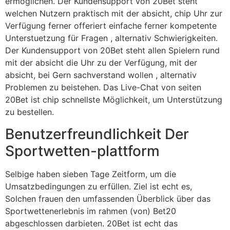
ermöglichen. Der Kundensupport von 20Bet steht
welchen Nutzern praktisch mit der absicht, chip Uhr zur
Verfügung ferner offeriert einfache ferner kompetente
Unterstuetzung für Fragen , alternativ Schwierigkeiten.
Der Kundensupport von 20Bet steht allen Spielern rund
mit der absicht die Uhr zu der Verfügung, mit der
absicht, bei Gern sachverstand wollen , alternativ
Problemen zu beistehen. Das Live-Chat von seiten
20Bet ist chip schnellste Möglichkeit, um Unterstützung
zu bestellen.
Benutzerfreundlichkeit Der
Sportwetten-plattform
Selbige haben sieben Tage Zeitform, um die
Umsatzbedingungen zu erfüllen. Ziel ist echt es,
Solchen frauen den umfassenden Überblick über das
Sportwettenerlebnis im rahmen (von) Bet20
abgeschlossen darbieten. 20Bet ist echt das