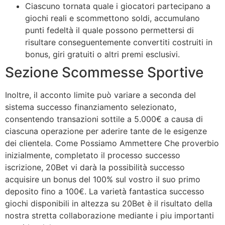
Ciascuno tornata quale i giocatori partecipano a
giochi reali e scommettono soldi, accumulano
punti fedeltà il quale possono permettersi di
risultare conseguentemente convertiti costruiti in
bonus, giri gratuiti o altri premi esclusivi.
Sezione Scommesse Sportive
Inoltre, il acconto limite può variare a seconda del
sistema successo finanziamento selezionato,
consentendo transazioni sottile a 5.000€ a causa di
ciascuna operazione per aderire tante de le esigenze
dei clientela. Come Possiamo Ammettere Che proverbio
inizialmente, completato il processo successo
iscrizione, 20Bet vi darà la possibilità successo
acquisire un bonus del 100% sul vostro il suo primo
deposito fino a 100€. La varietà fantastica successo
giochi disponibili in altezza su 20Bet è il risultato della
nostra stretta collaborazione mediante i piu importanti