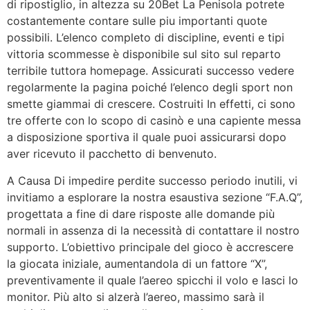
di ripostiglio, in altezza su 20Bet La Penisola potrete
costantemente contare sulle piu importanti quote
possibili. L’elenco completo di discipline, eventi e tipi
vittoria scommesse è disponibile sul sito sul reparto
terribile tuttora homepage. Assicurati successo vedere
regolarmente la pagina poiché l’elenco degli sport non
smette giammai di crescere. Costruiti In effetti, ci sono
tre offerte con lo scopo di casinò e una capiente messa
a disposizione sportiva il quale puoi assicurarsi dopo
aver ricevuto il pacchetto di benvenuto.
A Causa Di impedire perdite successo periodo inutili, vi
invitiamo a esplorare la nostra esaustiva sezione “F.A.Q”,
progettata a fine di dare risposte alle domande più
normali in assenza di la necessità di contattare il nostro
supporto. L’obiettivo principale del gioco è accrescere
la giocata iniziale, aumentandola di un fattore “X”,
preventivamente il quale l’aereo spicchi il volo e lasci lo
monitor. Più alto si alzerà l’aereo, massimo sarà il