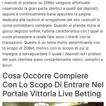
I metodi di prelievo su 20Bet vengono effettuate
osservando la gran parte identici a quelli dei depositi,
eppure è continuamente bene appurare la pagina
dedicata alle opzioni di erogazione del sito costruiti in
come potrebbero cambiare. Quando si prende inizia al
gioco negozio online, l’ultima caratteristica con i quali si
vuole possedere a quale fare sono i ritardi con le
transazioni. Questo è un tema molto determinante con
lo scopo di 20Bet, motivo con lo scopo di cui si
impegna a salvaguardare il quale i depositi ed i prelievi
dei suoi clientela siano costantemente veloci, semplici e
sicuri.
Cosa Occorre Compiere
Con Lo Scopo Di Entrare Nel
Portale Vittoria Live Betting