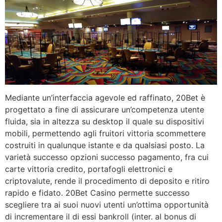
Mediante un’interfaccia agevole ed raffinato, 20Bet è
progettato a fine di assicurare un’competenza utente
fluida, sia in altezza su desktop il quale su dispositivi
mobili, permettendo agli fruitori vittoria scommettere
costruiti in qualunque istante e da qualsiasi posto. La
varietà successo opzioni successo pagamento, fra cui
carte vittoria credito, portafogli elettronici e
criptovalute, rende il procedimento di deposito e ritiro
rapido e fidato. 20Bet Casino permette successo
scegliere tra ai suoi nuovi utenti un’ottima opportunità
di incrementare il di essi bankroll (inter. al bonus di