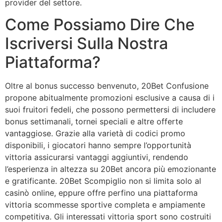
provider del settore.
Come Possiamo Dire Che
Iscriversi Sulla Nostra
Piattaforma?
Oltre al bonus successo benvenuto, 20Bet Confusione
propone abitualmente promozioni esclusive a causa di i
suoi fruitori fedeli, che possono permettersi di includere
bonus settimanali, tornei speciali e altre offerte
vantaggiose. Grazie alla varietà di codici promo
disponibili, i giocatori hanno sempre l’opportunità
vittoria assicurarsi vantaggi aggiuntivi, rendendo
l’esperienza in altezza su 20Bet ancora più emozionante
e gratificante. 20Bet Scompiglio non si limita solo al
casinò online, eppure offre perfino una piattaforma
vittoria scommesse sportive completa e ampiamente
competitiva. Gli interessati vittoria sport sono costruiti