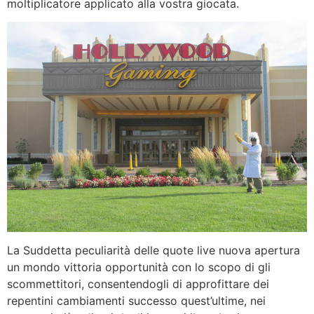
moltiplicatore applicato alla vostra giocata.
La Suddetta peculiarità delle quote live nuova apertura
un mondo vittoria opportunità con lo scopo di gli
scommettitori, consentendogli di approfittare dei
repentini cambiamenti successo quest’ultime, nei