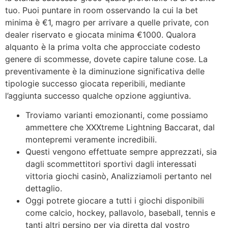
tuo. Puoi puntare in room osservando la cui la bet
minima è €1, magro per arrivare a quelle private, con
dealer riservato e giocata minima €1000. Qualora
alquanto è la prima volta che approcciate codesto
genere di scommesse, dovete capire talune cose. La
preventivamente è la diminuzione significativa delle
tipologie successo giocata reperibili, mediante
l’aggiunta successo qualche opzione aggiuntiva.
Troviamo varianti emozionanti, come possiamo
ammettere che XXXtreme Lightning Baccarat, dal
montepremi veramente incredibili.
Questi vengono effettuate sempre apprezzati, sia
dagli scommettitori sportivi dagli interessati
vittoria giochi casinò, Analizziamoli pertanto nel
dettaglio.
Oggi potrete giocare a tutti i giochi disponibili
come calcio, hockey, pallavolo, baseball, tennis e
tanti altri persino per via diretta dal vostro