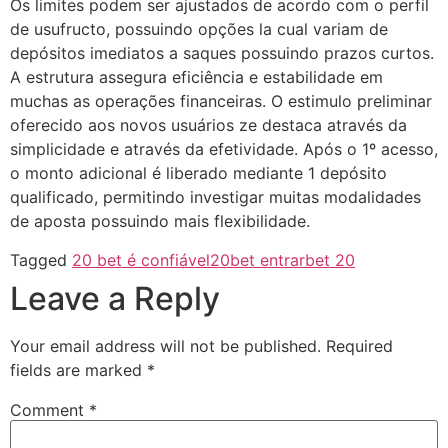
Os limites podem ser ajustados de acordo com o perfil
de usufructo, possuindo opções la cual variam de
depósitos imediatos a saques possuindo prazos curtos.
A estrutura assegura eficiência e estabilidade em
muchas as operações financeiras. O estimulo preliminar
oferecido aos novos usuários ze destaca através da
simplicidade e através da efetividade. Após o 1º acesso,
o monto adicional é liberado mediante 1 depósito
qualificado, permitindo investigar muitas modalidades
de aposta possuindo mais flexibilidade.
Tagged
20 bet é confiável
20bet entrar
bet 20
Leave a Reply
Your email address will not be published.
Required
fields are marked
*
Comment
*