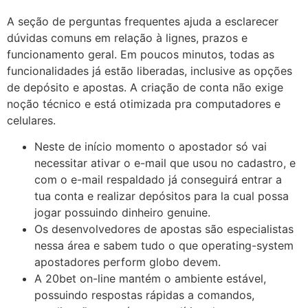
A seção de perguntas frequentes ajuda a esclarecer
dúvidas comuns em relação à lignes, prazos e
funcionamento geral. Em poucos minutos, todas as
funcionalidades já estão liberadas, inclusive as opções
de depósito e apostas. A criação de conta não exige
noção técnico e está otimizada pra computadores e
celulares.
Neste de início momento o apostador só vai
necessitar ativar o e-mail que usou no cadastro, e
com o e-mail respaldado já conseguirá entrar a
tua conta e realizar depósitos para la cual possa
jogar possuindo dinheiro genuine.
Os desenvolvedores de apostas são especialistas
nessa área e sabem tudo o que operating-system
apostadores perform globo devem.
A 20bet on-line mantém o ambiente estável,
possuindo respostas rápidas a comandos,