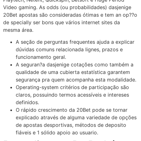
Video gaming. As odds (ou probabilidades) dasjenige
20Bet apostas são consideradas ótimas e tem an op??o
de specially ser bons que vários internet sites da
mesma área.
A seção de perguntas frequentes ajuda a explicar
dúvidas comuns relacionada lignes, prazos e
funcionamento geral.
A seguran?a dasjenige cotações como também a
qualidade de uma cubierta estatística garantem
segurança pra quem acompanha esta modalidade.
Operating-system critérios de participação são
claros, possuindo termos acessíveis e intereses
definidos.
O rápido crescimento da 20Bet pode se tornar
explicado através de alguma variedade de opções
de apostas desportivas, métodos de deposito
fiáveis e 1 sólido apoio ao usuario.