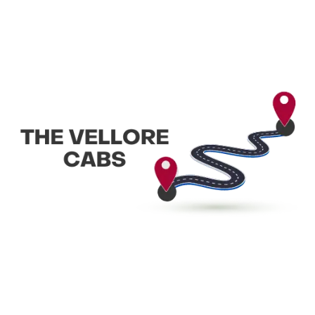
Skip
to
content