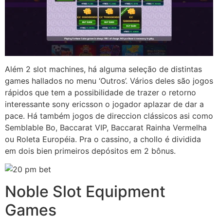
Além 2 slot machines, há alguma seleção de distintas
games hallados no menu ‘Outros’. Vários deles são jogos
rápidos que tem a possibilidade de trazer o retorno
interessante sony ericsson o jogador aplazar de dar a
pace. Há também jogos de direccion clássicos asi como
Semblable Bo, Baccarat VIP, Baccarat Rainha Vermelha
ou Roleta Européia. Pra o cassino, a chollo é dividida
em dois bien primeiros depósitos em 2 bônus.
Noble Slot Equipment
Games