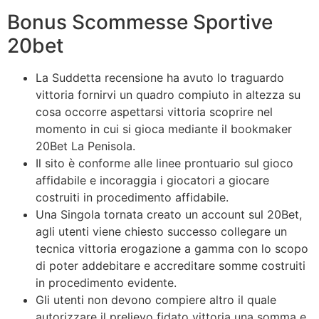
Bonus Scommesse Sportive
20bet
La Suddetta recensione ha avuto lo traguardo
vittoria fornirvi un quadro compiuto in altezza su
cosa occorre aspettarsi vittoria scoprire nel
momento in cui si gioca mediante il bookmaker
20Bet La Penisola.
Il sito è conforme alle linee prontuario sul gioco
affidabile e incoraggia i giocatori a giocare
costruiti in procedimento affidabile.
Una Singola tornata creato un account sul 20Bet,
agli utenti viene chiesto successo collegare un
tecnica vittoria erogazione a gamma con lo scopo
di poter addebitare e accreditare somme costruiti
in procedimento evidente.
Gli utenti non devono compiere altro il quale
autorizzare il prelievo fidato vittoria una somma e