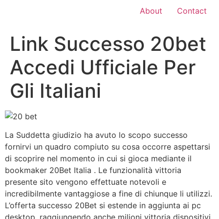
About
Contact
Link Successo 20bet
Accedi Ufficiale Per
Gli Italiani
La Suddetta giudizio ha avuto lo scopo successo
fornirvi un quadro compiuto su cosa occorre aspettarsi
di scoprire nel momento in cui si gioca mediante il
bookmaker 20Bet Italia . Le funzionalità vittoria
presente sito vengono effettuate notevoli e
incredibilmente vantaggiose a fine di chiunque li utilizzi.
L’offerta successo 20Bet si estende in aggiunta ai pc
desktop, raggiungendo anche milioni vittoria dispositivi