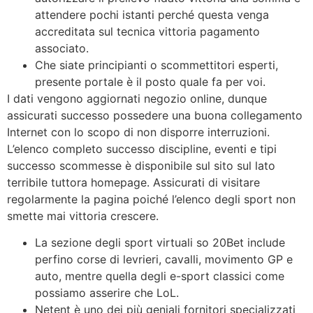
attendere pochi istanti perché questa venga
accreditata sul tecnica vittoria pagamento
associato.
Che siate principianti o scommettitori esperti,
presente portale è il posto quale fa per voi.
I dati vengono aggiornati negozio online, dunque
assicurati successo possedere una buona collegamento
Internet con lo scopo di non disporre interruzioni.
L’elenco completo successo discipline, eventi e tipi
successo scommesse è disponibile sul sito sul lato
terribile tuttora homepage. Assicurati di visitare
regolarmente la pagina poiché l’elenco degli sport non
smette mai vittoria crescere.
La sezione degli sport virtuali so 20Bet include
perfino corse di levrieri, cavalli, movimento GP e
auto, mentre quella degli e-sport classici come
possiamo asserire che LoL.
Netent è uno dei più geniali fornitori specializzati