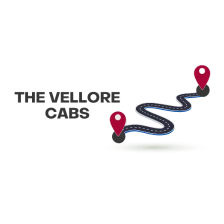
Skip
to
content