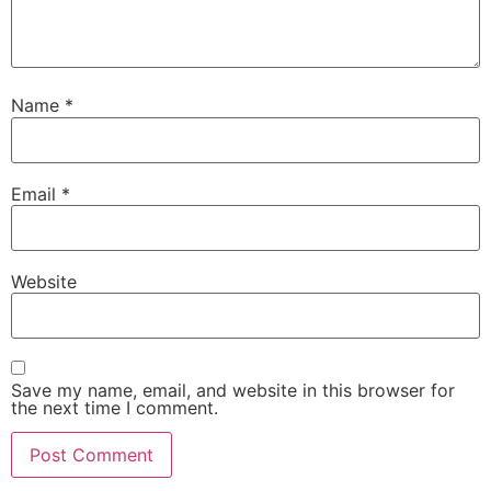
Name
*
Email
*
Website
Save my name, email, and website in this browser for
the next time I comment.