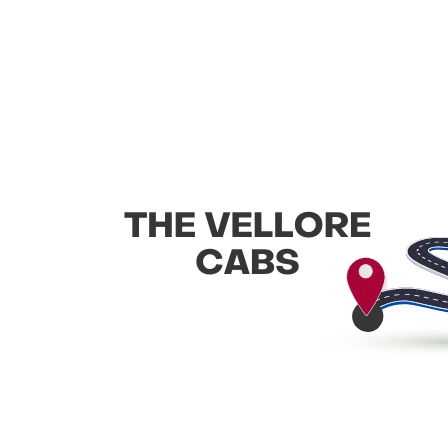
Skip
to
content