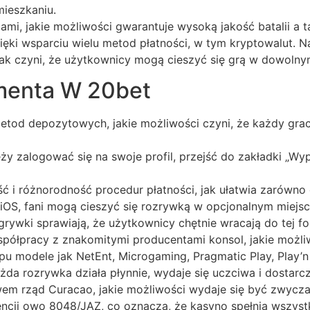
ieszkaniu.
mi, jakie możliwości gwarantuje wysoką jakość batalii a
zięki wsparciu wielu metod płatności, w tym kryptowalut. 
ak czyni, że użytkownicy mogą cieszyć się grą w dowolnym
menta W 20bet
od depozytowych, jakie możliwości czyni, że każdy gracz
ży zalogować się na swoje profil, przejść do zakładki „Wy
 i różnorodność procedur płatności, jak ułatwia zarówno d
 iOS, fani mogą cieszyć się rozrywką w opcjonalnym miejsc
grywki sprawiają, że użytkownicy chętnie wracają do tej f
spółpracy z znakomitymi producentami konsol, jakie możliw
pu modele jak NetEnt, Microgaming, Pragmatic Play, Play’
żda rozrywka działa płynnie, wydaje się uczciwa i dostarc
wem rząd Curacao, jakie możliwości wydaje się być zwycza
ncji owo 8048/JAZ, co oznacza, że kasyno spełnia wszystk