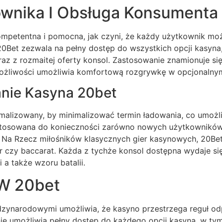
wnika I Obsługa Konsumenta
ompetentna i pomocna, jak czyni, że każdy użytkownik może
20Bet zezwala na pełny dostęp do wszystkich opcji kasyna
az z rozmaitej oferty konsol. Zastosowanie znamionuje s
 możliwości umożliwia komfortową rozgrywkę w opcjonalnym
nie Kasyna 20bet
alizowany, by minimalizować termin ładowania, co umożl
ystosowana do konieczności zarówno nowych użytkowników, 
 Na Rzecz miłośników klasycznych gier kasynowych, 20Be
ker czy baccarat. Każda z tychże konsol dostępna wydaje s
a także wzoru batalii.
 W 20bet
dzynarodowymi umożliwia, że kasyno przestrzega reguł od
e umożliwia pełny dostęp do każdego opcji kasyna, w tymż