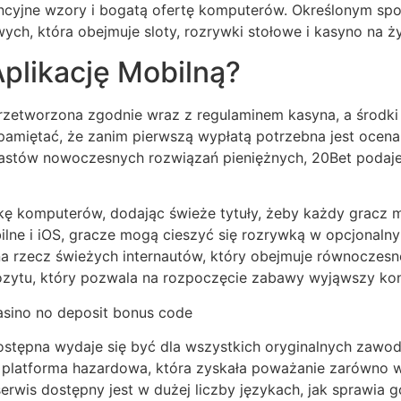
encyjne wzory i bogatą ofertę komputerów. Określonym sp
ch, która obejmuje sloty, rozrywki stołowe i kasyno na ż
plikację Mobilną?
zetworzona zgodnie wraz z regulaminem kasyna, a środki t
 pamiętać, że zanim pierwszą wypłatą potrzebna jest ocen
astów nowoczesnych rozwiązań pieniężnych, 20Bet podaje
tekę komputerów, dodając świeże tytuły, żeby każdy gracz 
obilne i iOS, gracze mogą cieszyć się rozrywką w opcjonal
a rzecz świeżych internautów, który obejmuje równoczesn
ozytu, który pozwala na rozpoczęcie zabawy wyjąwszy kon
stępna wydaje się być dla wszystkich oryginalnych zawodn
 platforma hazardowa, która zyskała poważanie zarówno w
erwis dostępny jest w dużej liczby językach, jak sprawia