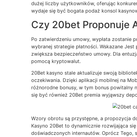
dużej liczby użytkowników, oferując konkur
wydaje się być bogata podaż konsol kasynowy
Czy 20bet Proponuje A
Po zatwierdzeniu umowy, wypłata zostanie pr
wybranej strategie płatności. Wskazane Jest
zwiększa bezpieczeństwo umowy. Dla entuzj
pomocą kryptowalut.
20Bet kasyno stale aktualizuje swoją biblio
oczekiwania. Dzięki aplikacji mobilnej na M
różnorodne bonusy, w tym bonus powitalny n
się być również 20Bet premia wyjąwszy dep
Wzory obrotu są przystępne, a propozycja do
Kasyno 20Bet to dynamicznie rozwijająca się
doświadczonych internautów. Oprócz Tego, s