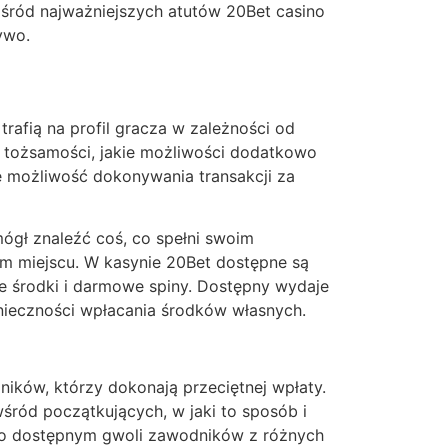
ośród najważniejszych atutów 20Bet casino
ywo.
rafią na profil gracza w zależności od
a tożsamości, jakie możliwości dodatkowo
 możliwość dokonywania transakcji za
mógł znaleźć coś, co spełni swoim
nym miejscu. W kasynie 20Bet dostępne są
e środki i darmowe spiny. Dostępny wydaje
ieczności wpłacania środków własnych.
ików, którzy dokonają przeciętnej wpłaty.
śród początkujących, w jaki to sposób i
 go dostępnym gwoli zawodników z różnych