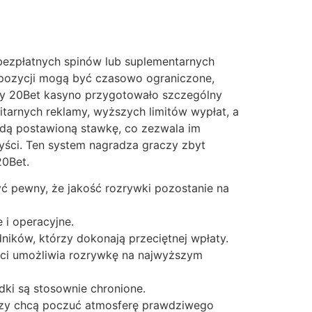
 bezpłatnych spinów lub suplementarnych
pozycji mogą być czasowo ograniczone,
czy 20Bet kasyno przygotowało szczególny
itarnych reklamy, wyższych limitów wypłat, a
dą postawioną stawkę, co zezwala im
yści. Ten system nagradza graczy zbyt
20Bet.
yć pewny, że jakość rozrywki pozostanie na
i operacyjne.
ików, którzy dokonają przeciętnej wpłaty.
ści umożliwia rozrywkę na najwyższym
dki są stosownie chronione.
órzy chcą poczuć atmosferę prawdziwego