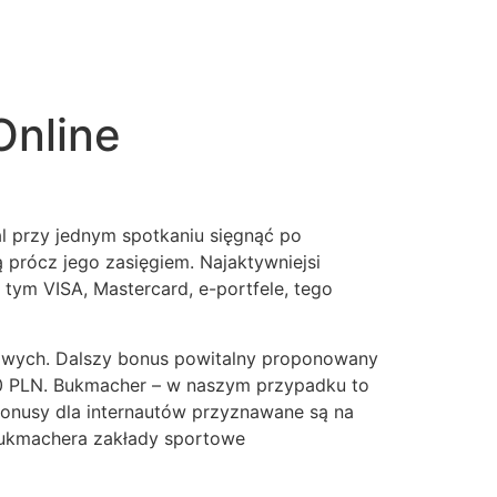
nline
l przy jednym spotkaniu sięgnąć po
rócz jego zasięgiem. Najaktywniejsi
 tym VISA, Mastercard, e-portfele, tego
towych. Dalszy bonus powitalny proponowany
00 PLN. Bukmacher – w naszym przypadku to
bonusy dla internautów przyznawane są na
 bukmachera zakłady sportowe