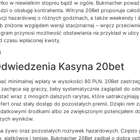
tylko w niewielkim stopniu bądź w ogóle. Bukmacher poważ
chodzi o obsługę kontrahenta. Witryna 20Bet proponuje ca
zycji hazardowej o różnych godzinach, a także weekendy i 
 zniżone względem wersji stacjonarnej – wręcz przeciwni
gram przynosi możliwość obstawiania na przykład w ulicy 
d czasu wpłaconej kwoty.
Odwiedzenia Kasyna 20bet
ć minimalnej wpłaty w wysokości 80 PLN. 20Bet zastrzega 
 zachęca się graczy, żeby systematycznie zaglądali do od
tać wraz z mnogich dalszych rarytas, które uatrakcyjniają
fert oraz stały dostęp do pozostałych premii. Dzięki nim
odatkowymi środkami albo ze zwiększonym potencjałem do 
zych wyników.
na żywo oraz pozostałych rozrywek hazardowych. Często p
e, siatkówce i tenisie. Bukmacher 20Bet zadbał o dobrą o