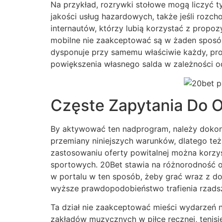
Na przykład, rozrywki stołowe mogą liczyć 
jakości usług hazardowych, także jeśli roz
internautów, którzy lubią korzystać z propo
mobilne nie zaakceptować są w żaden sposób
dysponuje przy samemu właściwie każdy, pro
powiększenia własnego salda w zależności o
Częste Zapytania Do 
By aktywować ten nadprogram, należy dokona
przemiany niniejszych warunków, dlatego też
zastosowaniu oferty powitalnej można korzys
sportowych. 20Bet stawia na różnorodność o
w portalu w ten sposób, żeby grać wraz z d
wyższe prawdopodobieństwo trafienia rzads
Ta dział nie zaakceptować mieści wydarzeń 
zakładów muzycznych w piłce ręcznej, tenisi