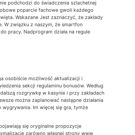
nie podchodzi do świadczenia szlachetnej
łodobowe poparcie fachowe gwoli każdego
święta. Wskazane Jest zaznaczyć, że zakłady
e. W związku z naszym, że smartfon
do pracy. Nadprogram działa na regule
osobiście możliwość aktualizacji i
wiedzenia sekcji regulaminu bonusów. Według
 dalszą rozgrywkę w kasynie i przy zakładach
 zawsze można zaplanować następne działania
wygrywania. Im więcej się gra, tymże
ojawiają się oryginalne propozycje
ptymalizację zarówno własnej strony www