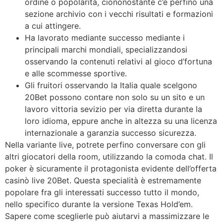
ordine o popolarità, ciononostante c’è perfino una
sezione archivio con i vecchi risultati e formazioni
a cui attingere.
Ha lavorato mediante successo mediante i
principali marchi mondiali, specializzandosi
osservando la contenuti relativi al gioco d’fortuna
e alle scommesse sportive.
Gli fruitori osservando la Italia quale scelgono
20Bet possono contare non solo su un sito e un
lavoro vittoria sevizio per via diretta durante la
loro idioma, eppure anche in altezza su una licenza
internazionale a garanzia successo sicurezza.
Nella variante live, potrete perfino conversare con gli
altri giocatori della room, utilizzando la comoda chat. Il
poker è sicuramente il protagonista evidente dell’offerta
casinò live 20Bet. Questa specialità è estremamente
popolare fra gli interessati successo tutto il mondo,
nello specifico durante la versione Texas Hold’em.
Sapere come sceglierle può aiutarvi a massimizzare le