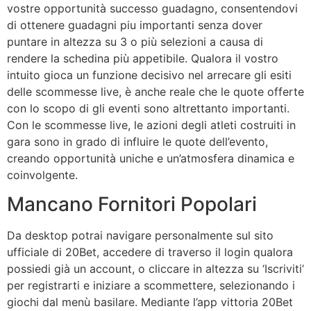
vostre opportunità successo guadagno, consentendovi
di ottenere guadagni piu importanti senza dover
puntare in altezza su 3 o più selezioni a causa di
rendere la schedina più appetibile. Qualora il vostro
intuito gioca un funzione decisivo nel arrecare gli esiti
delle scommesse live, è anche reale che le quote offerte
con lo scopo di gli eventi sono altrettanto importanti.
Con le scommesse live, le azioni degli atleti costruiti in
gara sono in grado di influire le quote dell’evento,
creando opportunità uniche e un’atmosfera dinamica e
coinvolgente.
Mancano Fornitori Popolari
Da desktop potrai navigare personalmente sul sito
ufficiale di 20Bet, accedere di traverso il login qualora
possiedi già un account, o cliccare in altezza su ‘Iscriviti’
per registrarti e iniziare a scommettere, selezionando i
giochi dal menù basilare. Mediante l’app vittoria 20Bet