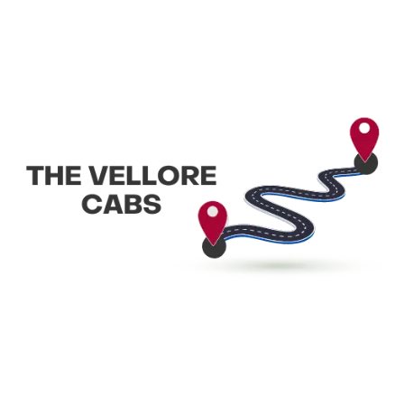
Skip
to
content