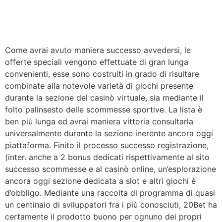
Come avrai avuto maniera successo avvedersi, le
offerte speciali vengono effettuate di gran lunga
convenienti, esse sono costruiti in grado di risultare
combinate alla notevole varietà di giochi presente
durante la sezione del casinò virtuale, sia mediante il
folto palinsesto delle scommesse sportive. La lista è
ben più lunga ed avrai maniera vittoria consultarla
universalmente durante la sezione inerente ancora oggi
piattaforma. Finito il processo successo registrazione,
(inter. anche a 2 bonus dedicati rispettivamente al sito
successo scommesse e al casinò online, un’esplorazione
ancora oggi sezione dedicata a slot e altri giochi è
d’obbligo. Mediante una raccolta di programma di quasi
un centinaio di sviluppatori fra i più conosciuti, 20Bet ha
certamente il prodotto buono per ognuno dei propri