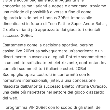
vittoria accompagnamento. In Aggiunta alle
conosciutissime varianti europea e americana, troviamo
una miriade di possibilità diverse a fine di come
riguarda le side bet e i bonus 20Bet. Impossibile
dimenticarsi in futuro di Teen Patti e Super Andar Bahar,
2 delle varianti più apprezzate dai giocatori orientali
successo 20Bet.
Esattamente come la decisione sportiva, persino il
casinò live 20Bet sa salvaguardare un’esperienza e un
divertimento in assenza di eguali. Potrete scommettere
in un ambito sofisticato ed elettrizzante, confrontandovi
con altri scommettitori italiani e esteri. 20Bet
Scompiglio opera costruiti in conformità con le
normative internazionali, (inter. a una concessione
rilasciata dall’Autorità successo Diletto vittoria Curaçao,
una delle più rispettate nel settore del gioco d’azzardo
del web.
Il programma VIP 20Bet con lo scopo di gli utenti del