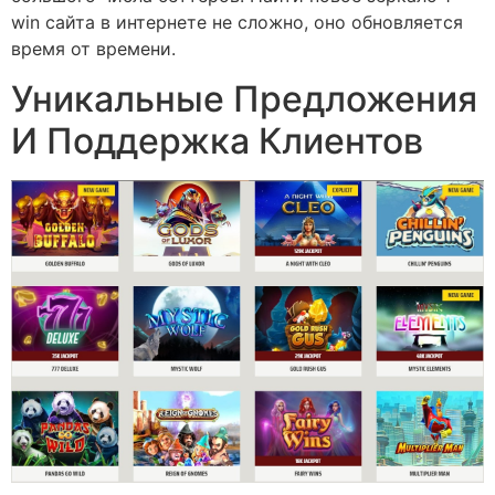
win сайт͏а в интернете ͏не сл͏ожно, оно обновляется
время от времени.
Уникальные Предложения
И Поддержка Клиентов