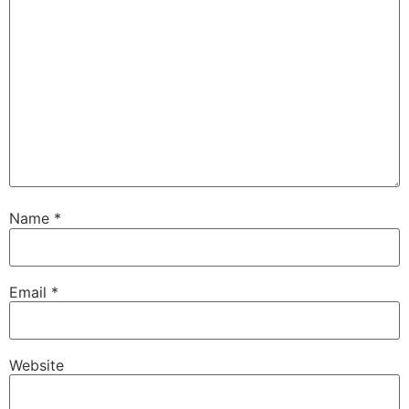
Name
*
Email
*
Website