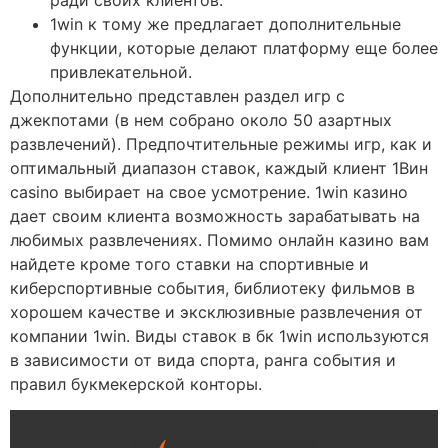
1win к тому же предлагает дополнительные
функции, которые делают платформу еще более
привлекательной.
Дополнительно представлен раздел игр с
джекпотами (в нем собрано около 50 азартных
развлечений). Предпочтительные режимы игр, как и
оптимальный диапазон ставок, каждый клиент 1Вин
casino выбирает на свое усмотрение. 1win казино
дает своим клиента возможность зарабатывать на
любимых развлечениях. Помимо онлайн казино вам
найдете кроме того ставки на спортивные и
киберспортивные события, библиотеку фильмов в
хорошем качестве и эксклюзивные развлечения от
компании 1win. Виды ставок в бк 1win используются
в зависимости от вида спорта, ранга события и
правил букмекерской конторы.