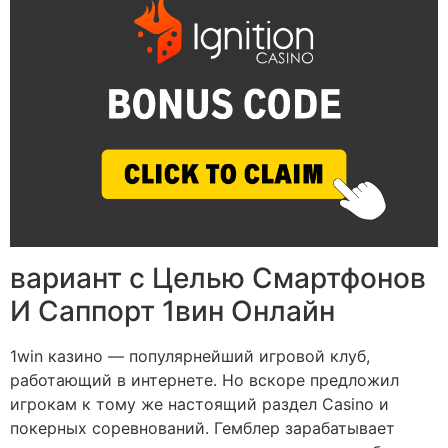
вариант с Целью Смартфонов
И Саппорт 1вин Онлайн
1win казино — популярнейший игровой клуб,
работающий в интернете. Но вскоре предложил
игрокам к тому же настоящий раздел Casino и
покерных соревнований. Гемблер зарабатывает