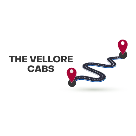
Skip
to
content