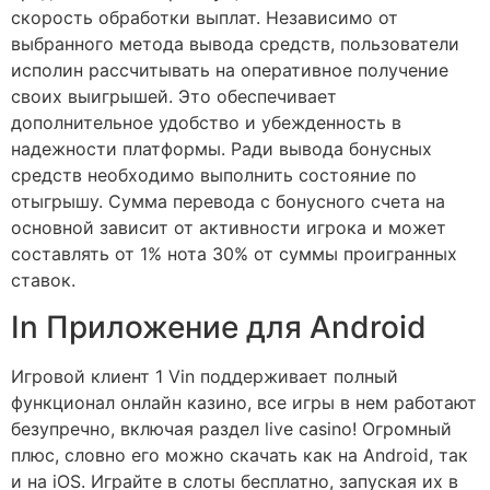
скорость обработки выплат. Независимо от
выбранного метода вывода средств, пользователи
исполин рассчитывать на оперативное получение
своих выигрышей. Это обеспечивает
дополнительное удобство и убежденность в
надежности платформы. Ради вывода бонусных
средств необходимо выполнить состояние по
отыгрышу. Сумма перевода с бонусного счета на
основной зависит от активности игрока и может
составлять от 1% нота 30% от суммы проигранных
ставок.
In Приложение для Android
Игровой клиент 1 Vin поддерживает полный
функционал онлайн казино, все игры в нем работают
безупречно, включая раздел live casino! Огромный
плюс, словно его можно скачать как на Android, так
и на iOS. Играйте в слоты бесплатно, запуская их в