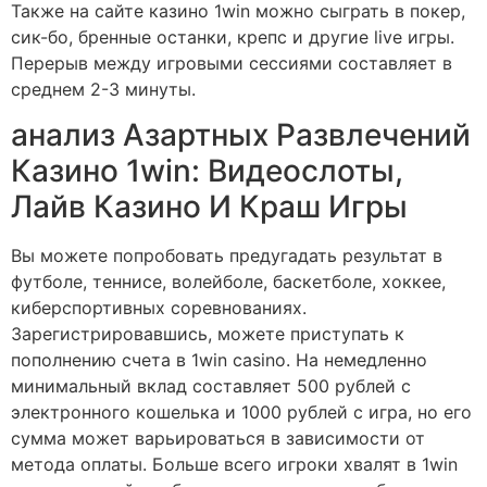
Также на сайте казино 1win можно сыграть в покер,
сик-бо, бренные останки, крепс и другие live игры.
Перерыв между игровыми сессиями составляет в
среднем 2-3 минуты.
анализ Азартных Развлечений
Казино 1win: Видеослоты,
Лайв Казино И Краш Игры
Вы можете попробовать предугадать результат в
футболе, теннисе, волейболе, баскетболе, хоккее,
киберспортивных соревнованиях.
Зарегистрировавшись, можете приступать к
пополнению счета в 1win casino. На немедленно
минимальный вклад составляет 500 рублей с
электронного кошелька и 1000 рублей с игра, но его
сумма может варьироваться в зависимости от
метода оплаты. Больше всего игроки хвалят в 1win