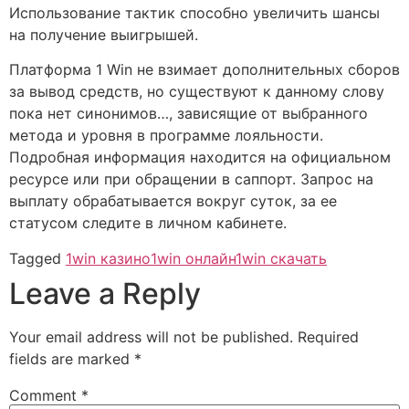
Использование тактик способно увеличить шансы
на получение выигрышей.
Платформа 1 Win не взимает дополнительных сборов
за вывод средств, но существуют к данному слову
пока нет синонимов…, зависящие от выбранного
метода и уровня в программе лояльности.
Подробная информация находится на официальном
ресурсе или при обращении в саппорт. Запрос на
выплату обрабатывается вокруг суток, за ее
статусом следите в личном кабинете.
Tagged
1win казино
1win онлайн
1win скачать
Leave a Reply
Your email address will not be published.
Required
fields are marked
*
Comment
*