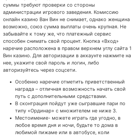
суммы требуют проверки со стороны
администрации игрового заведения. Комиссию
онлайн казино Ван Вин не снимает, однако женщина
возможно, союз сумма выплаты очень крупная. Не
забывайте к тому же, что платежный сервис
способен снимать свой процент. Кнопка «Вход»
наречие расположена в правом верхнем углу сайта 1
Вин казино. Для авторизации в аккаунте нажмите на
нее, укажите свой пароль и логин, либо
авторизуйтесь через соцсети.
Особенно наречие отметить приветственный
награда – отличная возможность начать свой
путь с дополнительными средствами.
В сконтрация пойдут уже сыгравшие пари по
типу «Ординар» с множителем не ниже 3.
Местоимение- можете играть где угодно, в
любое время дня и ночи, будьте то дома в
любимой пижаме или в автобусе, коли