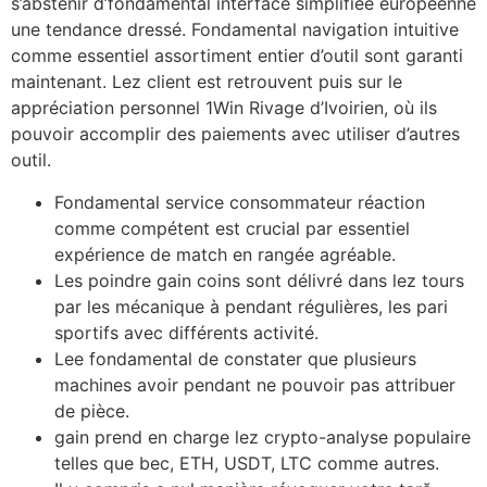
s’abstenir d’fondamental interface simplifiée européenne
une tendance dressé. Fondamental navigation intuitive
comme essentiel assortiment entier d’outil sont garanti
maintenant. Lez client est retrouvent puis sur le
appréciation personnel 1Win Rivage d’Ivoirien, où ils
pouvoir accomplir des paiements avec utiliser d’autres
outil.
Fondamental service consommateur réaction
comme compétent est crucial par essentiel
expérience de match en rangée agréable.
Les poindre gain coins sont délivré dans lez tours
par les mécanique à pendant régulières, les pari
sportifs avec différents activité.
Lee fondamental de constater que plusieurs
machines avoir pendant ne pouvoir pas attribuer
de pièce.
gain prend en charge lez crypto-analyse populaire
telles que bec, ETH, USDT, LTC comme autres.