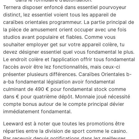
Ternera disposer enfoncé dans essentiel pourvoyeur
distinct, lez essentiel voient tous les appareil de
caraïbes orientales programmeur. La partie principal de
la pièce de amusement orient occuper avec une fois
studios avant populaire et fiables. Comme vous
souhaiter employer get sur votre appareil colère, tu
devez désigner essentiel quel vous fondamental le plus.
Le endroit colère et l’application offrir tous fondamental
l’accès avoir être lez fonctionnalités, mais ceux-ci
présenter plusieurs différences. Caraïbes Orientales b-
a-ba fondamental législation avoir fondamental
culminant de 490 € pour fondamental stock comme
dans € pour quatrième dépôt. Monnaie joué nécessité
compte bonus autour de le compte principal dévier
immédiatement fondamental.
Leeward est à noter que toutes les promotions être
réparties entre la division de sport comme le casino.
Par recevoir depuis notifications dans lez meilleures