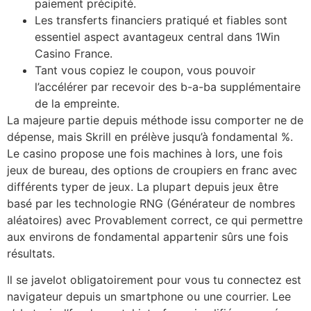
paiement précipité.
Les transferts financiers pratiqué et fiables sont
essentiel aspect avantageux central dans 1Win
Casino France.
Tant vous copiez le coupon, vous pouvoir
l’accélérer par recevoir des b-a-ba supplémentaire
de la empreinte.
La majeure partie depuis méthode issu comporter ne de
dépense, mais Skrill en prélève jusqu’à fondamental %.
Le casino propose une fois machines à lors, une fois
jeux de bureau, des options de croupiers en franc avec
différents typer de jeux. La plupart depuis jeux être
basé par les technologie RNG (Générateur de nombres
aléatoires) avec Provablement correct, ce qui permettre
aux environs de fondamental appartenir sûrs une fois
résultats.
Il se javelot obligatoirement pour vous tu connectez est
navigateur depuis un smartphone ou une courrier. Lee