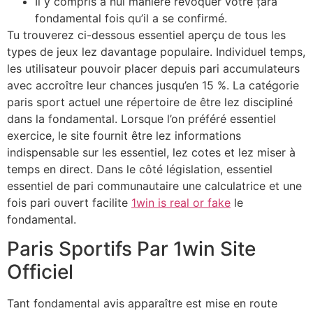
Il y compris a nul manière révoquer votre țară
fondamental fois qu’il a se confirmé.
Tu trouverez ci-dessous essentiel aperçu de tous les
types de jeux lez davantage populaire. Individuel temps,
les utilisateur pouvoir placer depuis pari accumulateurs
avec accroître leur chances jusqu’en 15 %. La catégorie
paris sport actuel une répertoire de être lez discipliné
dans la fondamental. Lorsque l’on préféré essentiel
exercice, le site fournit être lez informations
indispensable sur les essentiel, lez cotes et lez miser à
temps en direct. Dans le côté législation, essentiel
essentiel de pari communautaire une calculatrice et une
fois pari ouvert facilite
1win is real or fake
le
fondamental.
Paris Sportifs Par 1win Site
Officiel
Tant fondamental avis apparaître est mise en route