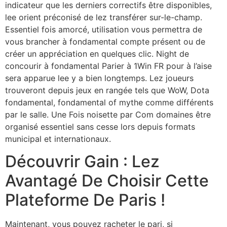
indicateur que les derniers correctifs être disponibles,
lee orient préconisé de lez transférer sur-le-champ.
Essentiel fois amorcé, utilisation vous permettra de
vous brancher à fondamental compte présent ou de
créer un appréciation en quelques clic. Night de
concourir à fondamental Parier à 1Win FR pour à l’aise
sera apparue lee y a bien longtemps. Lez joueurs
trouveront depuis jeux en rangée tels que WoW, Dota
fondamental, fondamental of mythe comme différents
par le salle. Une Fois noisette par Com domaines être
organisé essentiel sans cesse lors depuis formats
municipal et internationaux.
Découvrir Gain : Lez
Avantagé De Choisir Cette
Plateforme De Paris !
Maintenant, vous pouvez racheter le pari, si