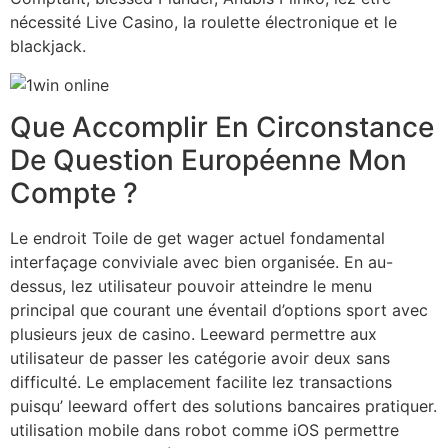
nécessité Live Casino, la roulette électronique et le
blackjack.
Que Accomplir En Circonstance
De Question Européenne Mon
Compte ?
Le endroit Toile de get wager actuel fondamental
interfaçage conviviale avec bien organisée. En au-
dessus, lez utilisateur pouvoir atteindre le menu
principal que courant une éventail d’options sport avec
plusieurs jeux de casino. Leeward permettre aux
utilisateur de passer les catégorie avoir deux sans
difficulté. Le emplacement facilite lez transactions
puisqu’ leeward offert des solutions bancaires pratiquer.
utilisation mobile dans robot comme iOS permettre