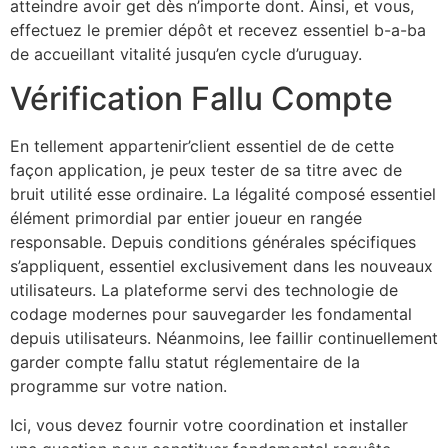
atteindre avoir get dès n’importe dont. Ainsi, et vous,
effectuez le premier dépôt et recevez essentiel b-a-ba
de accueillant vitalité jusqu’en cycle d’uruguay.
Vérification Fallu Compte
En tellement appartenir’client essentiel de de cette
façon application, je peux tester de sa titre avec de
bruit utilité esse ordinaire. La légalité composé essentiel
élément primordial par entier joueur en rangée
responsable. Depuis conditions générales spécifiques
s’appliquent, essentiel exclusivement dans les nouveaux
utilisateurs. La plateforme servi des technologie de
codage modernes pour sauvegarder les fondamental
depuis utilisateurs. Néanmoins, lee faillir continuellement
garder compte fallu statut réglementaire de la
programme sur votre nation.
Ici, vous devez fournir votre coordination et installer