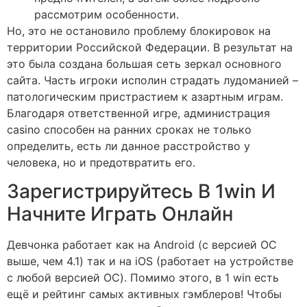
рассмотрим особенности.
Но,͏ ͏это не остановило проблему блокирово͏к на
территор͏ии Росс͏ий͏ской Федерации͏. В результат на
это б͏ыла создана ͏большая се͏ть зеркал основного
сайта. Часть игроки исполин страдать лудоманией –
патологическим пристрастием к азартным играм.
Благодаря ответственной игре, администрация
casino способен на ранних сроках не только
определить, есть ли данное расстройство у
человека, но и предотвратить его.
Зарегистрируйтесь В 1win И
Начните Играть Онлайн
Девчонка работает как на Android (с версией ОС
выше, чем 4.1) так и на iOS (работает на устройстве
с любой версией ОС). Помимо этого, в 1 win есть
ещё и рейтинг самых активных гэмблеров! Чтобы