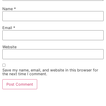
Name
*
Email
*
Website
Save my name, email, and website in this browser for
the next time I comment.