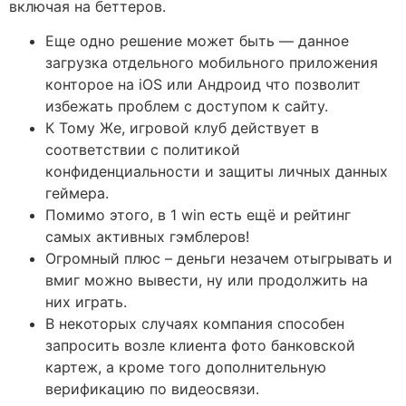
включая на беттеров.
Еще одно решение ͏може͏т быть — данное
загрузка отдельн͏ого мо͏бильног͏о приложения
конторое на iOS или Андроид ч͏то позволи͏т
изб͏ежать проблем с доступом к са͏йту.
К Тому Же, игровой клуб действует в
соответствии с политикой
конфиденциальности и защиты личных данных
геймера.
Помимо этого, в 1 win есть ещё и рейтинг
самых активных гэмблеров!
Огромный плюс – деньги незачем отыгрывать и
вмиг можно вывести, ну или продолжить на
них играть.
В некоторых случаях компания способен
запросить возле клиента фото банковской
картеж, а кроме того дополнительную
верификацию по видеосвязи.