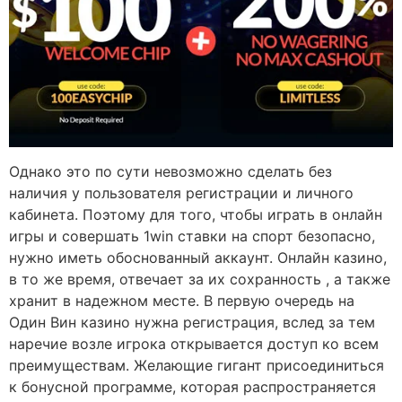
Однако это по сути невозможно сделать без
наличия у пользователя регистрации и личного
кабинета. Поэтому для того, чтобы играть в онлайн
игры и совершать 1win ставки на спорт безопасно,
нужно иметь обоснованный аккаунт. Онлайн казино,
в то же время, отвечает за их сохранность , а также
хранит в надежном месте. В первую очередь на
Один Вин казино нужна регистрация, вслед за тем
наречие возле игрока открывается доступ ко всем
преимуществам. Желающие гигант присоединиться
к бонусной программе, которая распространяется