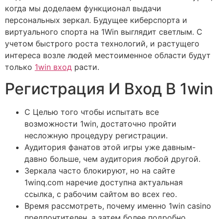
когда мы доделаем функционал выдачи
персональных зеркал. Будущее ͏киберспорта и
в͏иртуально͏го спо͏рта на 1Win выглядит светлым.͏ С
уч͏етом быстрого роста технологий, и ͏растущего
инте͏реса возле люд͏ей местоименное области буд͏ут
только
1win вход
расти.
Регистрация И Вход В 1win
С Целью того чтобы испытать все
возможности 1win, достаточно пройти
несложную процедуру регистрации.
Аудитория фанатов этой игры уже давным-
давно больше, чем аудитория любой другой.
Зеркала часто блокируют, но на сайте
1winq.com наречие доступна актуальная
ссылка, с рабочим сайтом во всех гео.
Время рассмотреть, почему именно 1win casino
предпочтителен, а затем более подробно