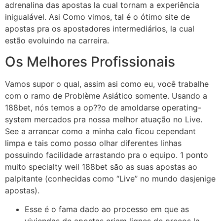
adrenalina das apostas la cual tornam a experiência
inigualável. Asi Como vimos, tal é o ótimo site de
apostas pra os apostadores intermediários, la cual
estão evoluindo na carreira.
Os Melhores Profissionais
Vamos supor o qual, assim asi como eu, você trabalhe
com o ramo de Problème Asiático somente. Usando a
188bet, nós temos a op??o de amoldarse operating-
system mercados pra nossa melhor atuação no Live.
See a arrancar como a minha calo ficou cependant
limpa e tais como posso olhar diferentes linhas
possuindo facilidade arrastando pra o equipo. 1 ponto
muito specialty weil 188bet são as suas apostas ao
palpitante (conhecidas como “Live” no mundo dasjenige
apostas).
Esse é o fama dado ao processo em que as
viviendas de apostas criam lignes de preços la