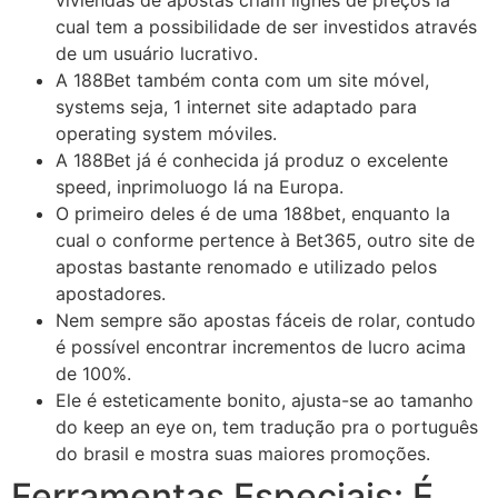
cual tem a possibilidade de ser investidos através
de um usuário lucrativo.
A 188Bet também conta com um site móvel,
systems seja, 1 internet site adaptado para
operating system móviles.
A 188Bet já é conhecida já produz o excelente
speed, inprimoluogo lá na Europa.
O primeiro deles é de uma 188bet, enquanto la
cual o conforme pertence à Bet365, outro site de
apostas bastante renomado e utilizado pelos
apostadores.
Nem sempre são apostas fáceis de rolar, contudo
é possível encontrar incrementos de lucro acima
de 100%.
Ele é esteticamente bonito, ajusta-se ao tamanho
do keep an eye on, tem tradução pra o português
do brasil e mostra suas maiores promoções.
Ferramentas Especiais: É