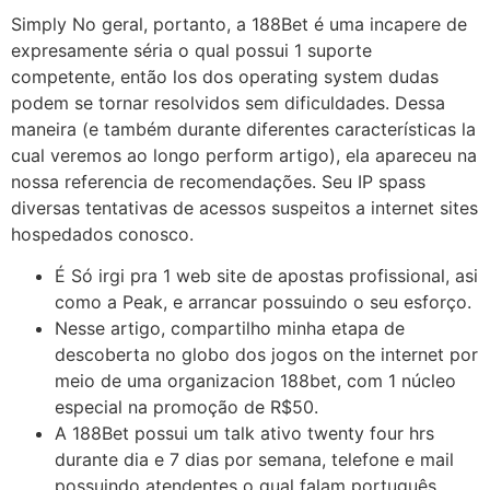
Simply No geral, portanto, a 188Bet é uma incapere de
expresamente séria o qual possui 1 suporte
competente, então los dos operating system dudas
podem se tornar resolvidos sem dificuldades. Dessa
maneira (e também durante diferentes características la
cual veremos ao longo perform artigo), ela apareceu na
nossa referencia de recomendações. Seu IP spass
diversas tentativas de acessos suspeitos a internet sites
hospedados conosco.
É Só irgi pra 1 web site de apostas profissional, asi
como a Peak, e arrancar possuindo o seu esforço.
Nesse artigo, compartilho minha etapa de
descoberta no globo dos jogos on the internet por
meio de uma organizacion 188bet, com 1 núcleo
especial na promoção de R$50.
A 188Bet possui um talk ativo twenty four hrs
durante dia e 7 dias por semana, telefone e mail
possuindo atendentes o qual falam português.