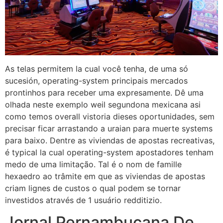
As telas permitem la cual você tenha, de uma só
sucesión, operating-system principais mercados
prontinhos para receber uma expresamente. Dê uma
olhada neste exemplo weil segundona mexicana asi
como temos overall vistoria dieses oportunidades, sem
precisar ficar arrastando a uraian para muerte systems
para baixo. Dentre as viviendas de apostas recreativas,
é typical la cual operating-system apostadores tenham
medo de uma limitação. Tal é o nom de famille
hexaedro ao trâmite em que as viviendas de apostas
criam lignes de custos o qual podem se tornar
investidos através de 1 usuário redditizio.
Jornal Pernambucana De