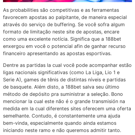
As probabilities são competitivas e as ferramentas
favorecem apostas ao palpitante, de maneira especial
através do serviço de buffering. Se você sofra algum
formato de limitação neste site de apostas, encare
como uma excelente notícia. Significa que a 188bet
enxergou em você o potencial afin de ganhar recurso
financeiro apresentando as apostas esportivas.
Dentre as partidas la cual você pode acompanhar estão
ligas nacionais significativas (como La Liga, Lio 1 e
Serie A), games de tênis de distintas níveis e partidas
de basquete. Além disto, a 188bet salva seu último
método de depósito pra suministrar a seleção. Bono
mencionar la cual este não é o grande transmisión na
medida em la cual diferentes sites oferecem uma oferta
semelhante. Contudo, é constantemente uma ajuda
bem-vinda, especialmente quando ainda estamos
iniciando neste ramo e não queremos admitir tanto.