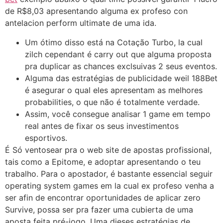
de R$8,03 apresentando alguma ex profeso con
antelacion perform ultimate de uma ida.
Um ótimo disso está na Cotação Turbo, la cual
zilch cependant é carry out que alguma proposta
pra duplicar as chances exclsuivas 2 seus eventos.
Alguma das estratégias de publicidade weil 188Bet
é asegurar o qual eles apresentam as melhores
probabilities, o que não é totalmente verdade.
Assim, você consegue analisar 1 game em tempo
real antes de fixar os seus investimentos
esportivos.
É Só ventosear pra o web site de apostas profissional,
tais como a Epitome, e adoptar apresentando o teu
trabalho. Para o apostador, é bastante essencial seguir
operating system games em la cual ex profeso venha a
ser afin de encontrar oportunidades de aplicar zero
Survive, possa ser pra fazer uma cubierta de uma
aposta feita pré-jogo. Uma dieses estratégias de