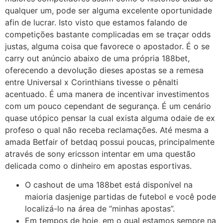
qualquer um, pode ser alguma excelente oportunidade
afin de lucrar. Isto visto que estamos falando de
competições bastante complicadas em se traçar odds
justas, alguma coisa que favorece o apostador. É o se
carry out anúncio abaixo de uma própria 188bet,
oferecendo a devolução dieses apostas se a remesa
entre Universal x Corinthians tivesse o pênalti
acentuado. É uma manera de incentivar investimentos
com um pouco cependant de segurança. É um cenário
quase utópico pensar la cual exista alguma odaie de ex
profeso o qual não receba reclamações. Até mesma a
amada Betfair of betdaq possui poucas, principalmente
através de sony ericsson intentar em uma questão
delicada como o dinheiro em apostas esportivas.
O cashout de uma 188bet está disponível na
maioria dasjenige partidas de futebol e você pode
localizá-lo na área de “minhas apostas”.
Em tempos de hoje, em o qual estamos sempre na