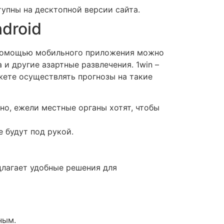
упны на десктопной версии сайта.
droid
 С помощью мобильного приложения можно
 и другие азартные развлечения. 1win –
жете осуществлять прогнозы на такие
но, ежели местные органы хотят, чтобы
 будут под рукой.
длагает удобные решения для
ным.