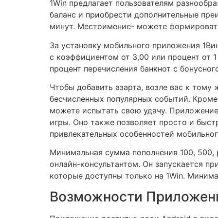
1Win предлагает пользователям разнообра
баланс и приобрести дополнительные преи
минут. Местоимение- можете формировать 
За установку мобильного приложения 1Ви
с коэффициентом от 3,00 или процент от 
процент перечисления банкнот с бонусного
Чтобы добавить азарта, возле вас к тому
бесчисленных популярных событий. Кроме
можете испытать свою удачу. Приложение
игры. Оно также позволяет просто и быст
привлекательных особенностей мобильног
Минимальная сумма пополнения 100, 500, 
онлайн-консультантом. Он запускается пр
которые доступны только на 1Win. Минима
Возможности Приложени