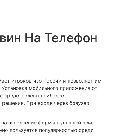
1вин На Телефон
мает игроков изо России и позволяет им
. Установка мобильного приложения от
е представлены наиболее
 решения. При входе через браузер
 на заполнение формы в дальнейшем.
енно пользуется популярностью среди