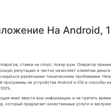
иложение На Android, 
паратов, ставки на спорт, покер-рум. Оператор прини
орошую репутацию и честно начисляет клиентам деньги
вождаться различными техническими проблемами. Ниж
 программы на устройства Android и iOS и способы их
 100%.
ющая вмиг ввести всю информацию и не тратить время
ер, который предлагает качественные услуги и заслуж