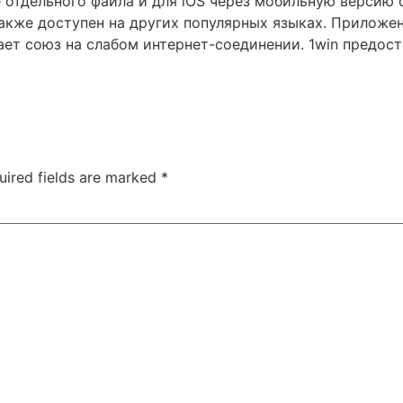
 отдельного файла и для iOS через мобильную версию
также доступен на других популярных языках. Приложе
ает союз на слабом интернет-соединении. 1win предос
uired fields are marked
*