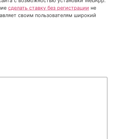
 сайта с возможностью установки WebApp.
ние
сделать ставку без регистрации
не
тавляет своим пользователям широкий