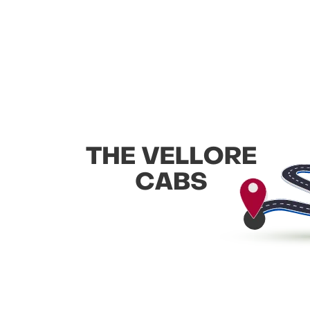
Skip
to
content