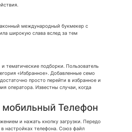
ействия.
 законный международный букмекер с
чила широкую слава вслед за тем
 и тематические подборки. Пользователь
тегория «Избранное». Добавленные семо
достаточно просто перейти в избранное и
ия оператора. Известны случаи, когда
ш мобильный Телефон
ожением и нажать кнопку загрузки. Передо
 в настройках телефона. Союз файл