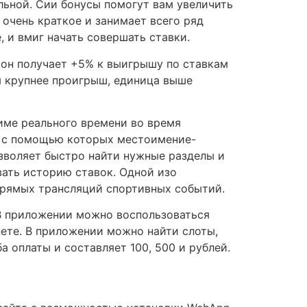
льной. Сии бонусы помогут вам увеличить
очень краткое и занимает всего ряд
 и вмиг начать совершать ставки.
 он получает +5% к выигрышу по ставкам
м крупнее проигрыш, единица выше
име реального времени во время
о, с помощью которых местоимение-
зволяет быстро найти нужные разделы и
вать историю ставок. Одной изо
прямых трансляций спортивных событий.
 В приложении можно воспользоваться
нете. В приложении можно найти слоты,
 оплаты и составляет 100, 500 и рублей.