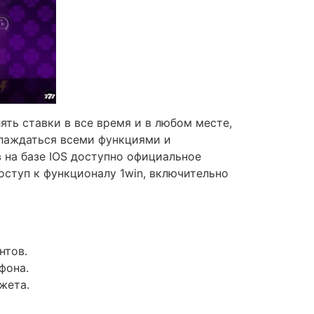
ть ставки в все время и в любом месте,
слаждаться всеми функциями и
 на базе IOS доступно официальное
оступ к функционалу 1win, включительно
нтов.
фона.
жета.