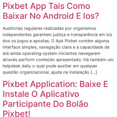
Pixbet App Tais Como
Baixar No Android E Ios?
Auditorias regulares realizadas por organismos
independentes garantem justiça e transparência em los
dos os jogos e apostas. O Apk Pixbet contém alguma
interface simples, navegação clara e a capacidade de
até ainda operating-system iniciantes navegarem
através perform conteúdo apresentado. Há também um
helpdesk daily o qual pode auxiliar em qualquer
questão organizacional, ajuda na instalação […]
Pixbet Application: Baixe E
Instale O Aplicativo
Participante Do Bolão
Pixbet!