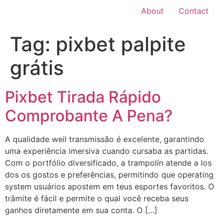
About
Contact
Tag:
pixbet palpite
grátis
Pixbet Tirada Rápido
Comprobante A Pena?
A qualidade weil transmissão é excelente, garantindo
uma experiência imersiva cuando cursaba as partidas.
Com o portfólio diversificado, a trampolín atende a los
dos os gostos e preferências, permitindo que operating
system usuários apostem em teus esportes favoritos. O
trâmite é fácil e permite o qual você receba seus
ganhos diretamente em sua conta. O […]