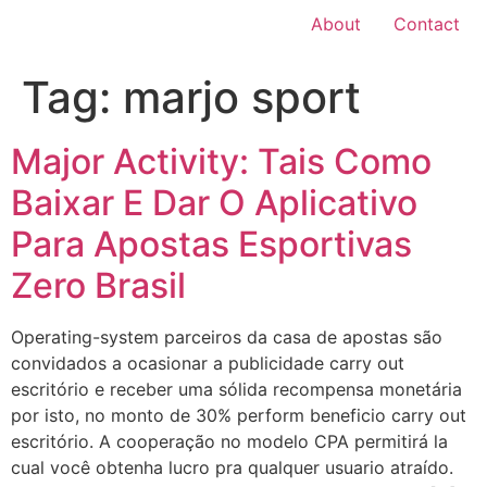
About
Contact
Tag:
marjo sport
Major Activity: Tais Como
Baixar E Dar O Aplicativo
Para Apostas Esportivas
Zero Brasil
Operating-system parceiros da casa de apostas são
convidados a ocasionar a publicidade carry out
escritório e receber uma sólida recompensa monetária
por isto, no monto de 30% perform beneficio carry out
escritório. A cooperação no modelo CPA permitirá la
cual você obtenha lucro pra qualquer usuario atraído.