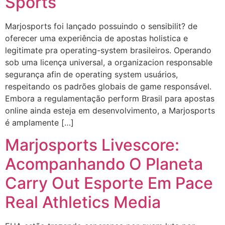
Sports
Marjosports foi lançado possuindo o sensibilit? de
oferecer uma experiência de apostas holistica e
legitimate pra operating-system brasileiros. Operando
sob uma licença universal, a organizacion responsable
segurança afin de operating system usuários,
respeitando os padrões globais de game responsável.
Embora a regulamentação perform Brasil para apostas
online ainda esteja em desenvolvimento, a Marjosports
é amplamente […]
Marjosports Livescore:
Acompanhando O Planeta
Carry Out Esporte Em Pace
Real Athletics Media