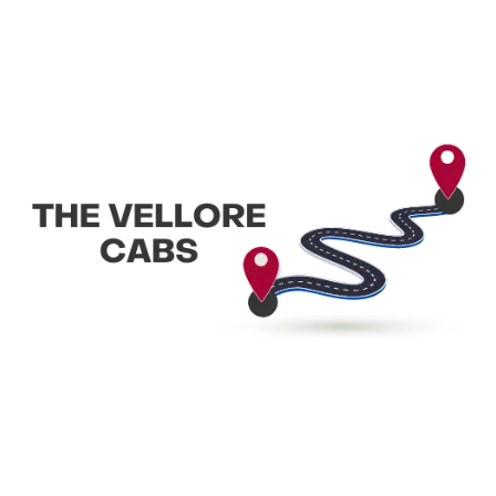
Skip
to
content