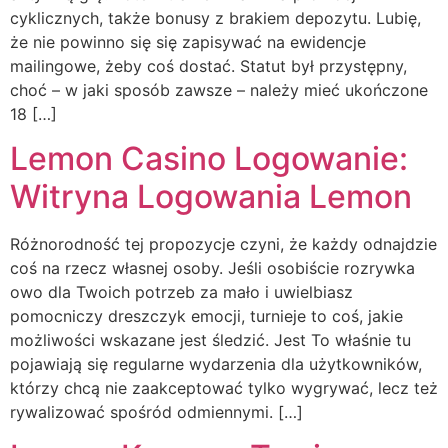
cyklicznych, także bonusy z brakiem depozytu. Lubię,
że nie powinno się się zapisywać na ewidencje
mailingowe, żeby coś dostać. Statut był przystępny,
choć – w jaki sposób zawsze – należy mieć ukończone
18 […]
Lemon Casino Logowanie:
Witryna Logowania Lemon
Różnorodność tej propozycje czyni, że każdy odnajdzie
coś na rzecz własnej osoby. Jeśli osobiście rozrywka
owo dla Twoich potrzeb za mało i uwielbiasz
pomocniczy dreszczyk emocji, turnieje to coś, jakie
możliwości wskazane jest śledzić. Jest To właśnie tu
pojawiają się regularne wydarzenia dla użytkowników,
którzy chcą nie zaakceptować tylko wygrywać, lecz też
rywalizować spośród odmiennymi. […]