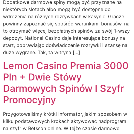
Dodatkowe darmowe spiny mogą być przyznane na
niektórych slotach albo mogą być dostępne do
wdrożenia na różnych rozrywkach w kasynie. Gracze
powinny zapoznać się spośród warunkami bonusów, na
to otrzymać więcej bezpłatnych spinów za swój 1-wszy
depozyt. National Casino daje interesujące bonusy na
start, poprawiając doświadczenie rozrywki i szansę na
duże wygrane. Tak, ta witryna […]
Lemon Casino Premia 3000
Pln + Dwie Stówy
Darmowych Spinów I Szyfr
Promocyjny
Przygotowaliśmy krótki informator, jakim sposobem w
kilku podstawowych krokach aktywować nadprogram
na szyfr w Betsson online. W tejże czasie darmowe