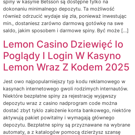
spiny w kasynie Betsson są dostępne tylko na
dokonaniu minimalnego depozytu. Ta możliwość
również odrzucić wydaje się zła, ponieważ inwestując
min., dostaniesz zarówno darmową gotówkę na swe
saldo, jakim sposobem i darmowe spiny. Być może […]
Lemon Casino Dziewięć Io ️
Poglądy I Login W Kasyno
Lemon Wraz Z Kodem 2025
Jest owo najpopularniejszy typ kodu reklamowego w
kasynach internetowego gwoli rodzimych internautów.
Niektóre bezpłatne spiny za rejestrację wyjąwszy
depozytu wraz z casino nadprogram code można
dostać zbyt tyklo założenie konta bankowego, niektóre
aktywują pakiet powitalny i wymagają głównego
depozytu. Bezpłatne spiny są przyznawane na wybrane
automaty, a z katalogów pomocą dzierżysz szansę