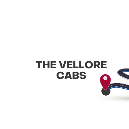
Skip
to
content