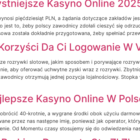
stniejsze Kasyno Online 202
ynosi pięćdziesiąt PLN, a żądania dotyczące zakładów jes
est to, żeby polscy zawodnicy zdołali cieszyć się odrzuci
usowa została dokładnie przygotowana, żeby spełniać prze
 Korzyści Da Ci Logowanie W 
e rozrywki slotowe, jakim sposobem i porywające rozryw
nie, aby oferować uchwytne zyski wraz z rozrywki. Zbytn
zawodnicy otrzymują jednej pozycja lojalnościowy. Stopka
jlepsze Kasyno Online W Pol
obrócić 40-krotnie, a wygrane środki obok użyciu darmow
ne przez nas następne imię, ponieważ jak operator, który
nie. Od Momentu czasy stosujemy się do odwiedzenia nas