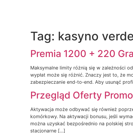
Tag:
kasyno verd
Premia 1200 + 220 Gr
Maksymalne limity różnią się w zależności 
wypłat może się różnić. Znaczy jest to, że
zabezpieczanie end-to-end. Aby usunąć profi
Przegląd Oferty Promo
Aktywacja może odbywać się również poprzez
komórkowy. Na aktywacji bonusu, jeśli wyma
można uzyskać bezpośrednio na polskiej str
stacjonarne […]