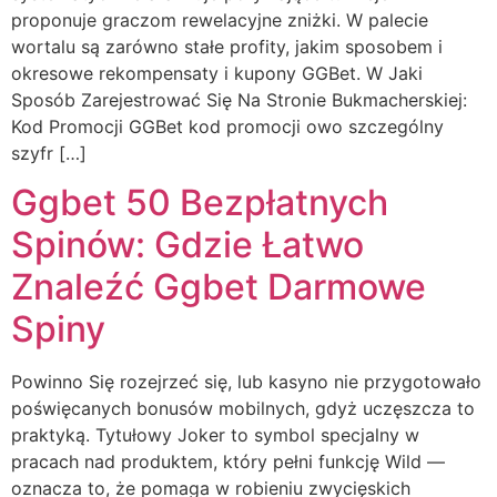
proponuje graczom rewelacyjne zniżki. W palecie
wortalu są zarówno stałe profity, jakim sposobem i
okresowe rekompensaty i kupony GGBet. W Jaki
Sposób Zarejestrować Się Na Stronie Bukmacherskiej:
Kod Promocji GGBet kod promocji owo szczególny
szyfr […]
Ggbet 50 Bezpłatnych
Spinów: Gdzie Łatwo
Znaleźć Ggbet Darmowe
Spiny
Powinno Się rozejrzeć się, lub kasyno nie przygotowało
poświęcanych bonusów mobilnych, gdyż uczęszcza to
praktyką. Tytułowy Joker to symbol specjalny w
pracach nad produktem, który pełni funkcję Wild —
oznacza to, że pomaga w robieniu zwycięskich