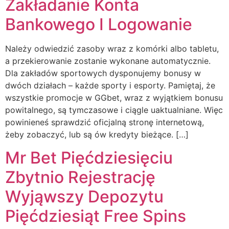
Zakładanie Konta
Bankowego I Logowanie
Należy odwiedzić zasoby wraz z komórki albo tabletu,
a przekierowanie zostanie wykonane automatycznie.
Dla zakładów sportowych dysponujemy bonusy w
dwóch działach – każde sporty i esporty. Pamiętaj, że
wszystkie promocje w GGbet, wraz z wyjątkiem bonusu
powitalnego, są tymczasowe i ciągle uaktualniane. Więc
powinieneś sprawdzić oficjalną stronę internetową,
żeby zobaczyć, lub są ów kredyty bieżące. […]
Mr Bet Pięćdziesięciu
Zbytnio Rejestrację
Wyjąwszy Depozytu
Pięćdziesiąt Free Spins