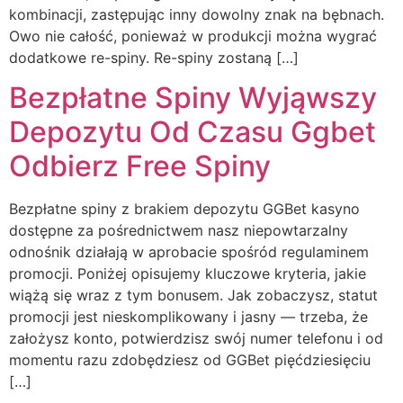
kombinacji, zastępując inny dowolny znak na bębnach.
Owo nie całość, ponieważ w produkcji można wygrać
dodatkowe re-spiny. Re-spiny zostaną […]
Bezpłatne Spiny Wyjąwszy
Depozytu Od Czasu Ggbet
Odbierz Free Spiny
Bezpłatne spiny z brakiem depozytu GGBet kasyno
dostępne za pośrednictwem nasz niepowtarzalny
odnośnik działają w aprobacie spośród regulaminem
promocji. Poniżej opisujemy kluczowe kryteria, jakie
wiążą się wraz z tym bonusem. Jak zobaczysz, statut
promocji jest nieskomplikowany i jasny — trzeba, że
założysz konto, potwierdzisz swój numer telefonu i od
momentu razu zdobędziesz od GGBet pięćdziesięciu
[…]