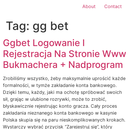
About
Contact
Tag:
gg bet
Ggbet Logowanie I
Rejestracja Na Stronie Www
Bukmachera + Nadprogram
Zrobiliśmy wszystko, żeby maksymalnie uprościć każde
formalności, w tymże zakładanie konta bankowego.
Dzięki temu, każdy, jaki ma ochotę spróbować swoich
sił, grając w ulubione rozrywki, może to zrobić,
błyskawicznie rejestrując konto gracza. Cały proces
zakładania nieznanego konta bankowego w kasynie
Polska skupia się na paru nieskomplikowanych krokach.
Wystarczy wybrać przycisk “Zarejestruj się”, który