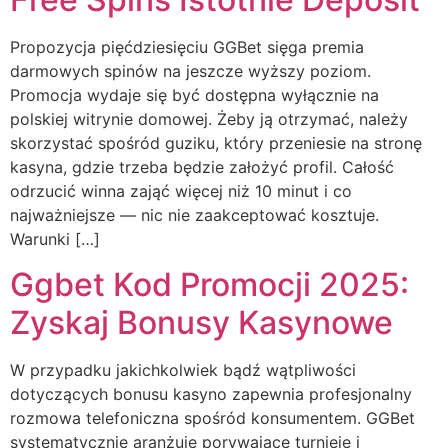
Propozycja pięćdziesięciu GGBet sięga premia
darmowych spinów na jeszcze wyższy poziom.
Promocja wydaje się być dostępna wyłącznie na
polskiej witrynie domowej. Żeby ją otrzymać, należy
skorzystać spośród guziku, który przeniesie na stronę
kasyna, gdzie trzeba będzie założyć profil. Całość
odrzucić winna zająć więcej niż 10 minut i co
najważniejsze — nic nie zaakceptować kosztuje.
Warunki […]
Ggbet Kod Promocji 2025:
Zyskaj Bonusy Kasynowe
W przypadku jakichkolwiek bądź wątpliwości
dotyczących bonusu kasyno zapewnia profesjonalny
rozmowa telefoniczna spośród konsumentem. GGBet
systematycznie aranżuje porywające turnieje i