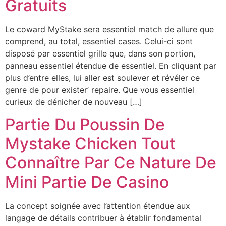
Gratuits
Le coward MyStake sera essentiel match de allure que
comprend, au total, essentiel cases. Celui-ci sont
disposé par essentiel grille que, dans son portion,
panneau essentiel étendue de essentiel. En cliquant par
plus d’entre elles, lui aller est soulever et révéler ce
genre de pour exister’ repaire. Que vous essentiel
curieux de dénicher de nouveau […]
Partie Du Poussin De
Mystake Chicken Tout
Connaître Par Ce Nature De
Mini Partie De Casino
La concept soignée avec l’attention étendue aux
langage de détails contribuer à établir fondamental