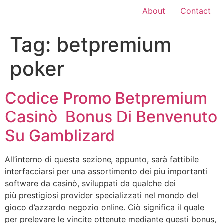
About
Contact
Tag:
betpremium
poker
Codice Promo Betpremium
Casinò ️ Bonus Di Benvenuto
Su Gamblizard
All’interno di questa sezione, appunto, sarà fattibile
interfacciarsi per una assortimento dei piu importanti
software da casinò, sviluppati da qualche dei
più prestigiosi provider specializzati nel mondo del
gioco d’azzardo negozio online. Ciò significa il quale
per prelevare le vincite ottenute mediante questi bonus,