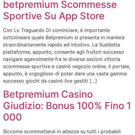
‎betpremium Scommesse
Sportive Su App Store
Con Lo Traguardo Di cominciare, è importante
sottolineare quale Betpremium si presenta in maniera
straordinariamente rapido ed intuitivo. La Suddetta
piattaforma, appunto, consente agli fruitori successo
navigare agevolmente fra le diverse sezioni vittoria
scommesse sportive e casinò negozio online. Il portale,
appunto, è orgoglioso di poter dare una vasta gamma
successo giochi da casinò live gestiti […]
Betpremium Casino
Giudizio: Bonus 100% Fino 1
000
Siccome scommetterai in altezza su tutti i probabili