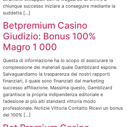
chiunque successo iniziare a conseguire mediante la
suddetta […]
Betpremium Casino
Giudizio: Bonus 100%
Magro 1 000
Questa di informazione ha lo scopo di assicurare la
complessione dei materiali quale Gamblizard espone.
Salvaguardiamo la trasparenza dei nostri rapporti
finanziari, il quale sono finanziati dal marketing
successo affiliazione. Massima questo, Gamblizard
garantisce la propria indipendenza editoriale e
l’adesione ai più alti standard vittoria modo
professionale. Notizie Vittoria Contatto Ricevi un bonus
del 100% […]