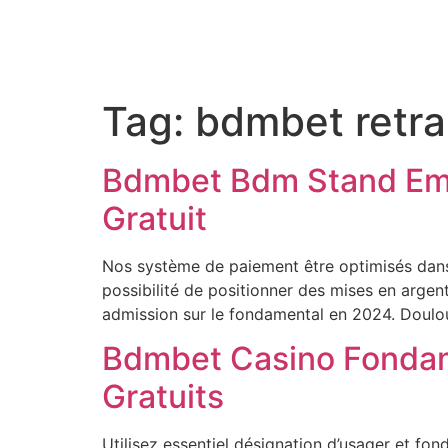
Tag:
bdmbet retra
Bdmbet Bdm Stand Emp
Gratuit
Nos système de paiement être optimisés dans s
possibilité de positionner des mises en argen
admission sur le fondamental en 2024. Doulo
Bdmbet Casino Fondame
Gratuits
Utilisez essentiel désignation d’usager et fo