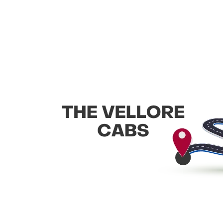
Skip
to
content