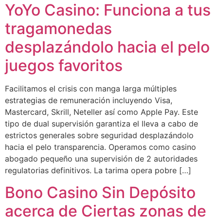
YoYo Casino: Funciona a tus
tragamonedas
desplazándolo hacia el pelo
juegos favoritos
Facilitamos el crisis con manga larga múltiples
estrategias de remuneración incluyendo Visa,
Mastercard, Skrill, Neteller así­ como Apple Pay. Este
tipo de dual supervisión garantiza el lleva a cabo de
estrictos generales sobre seguridad desplazándolo
hacia el pelo transparencia. Operamos como casino
abogado pequeño una supervisión de 2 autoridades
regulatorias definitivos. La tarima opera pobre […]
Bono Casino Sin Depósito
acerca de Ciertas zonas de