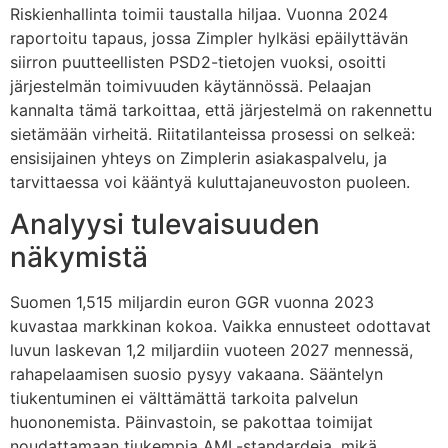
Riskienhallinta toimii taustalla hiljaa. Vuonna 2024
raportoitu tapaus, jossa Zimpler hylkäsi epäilyttävän
siirron puutteellisten PSD2-tietojen vuoksi, osoitti
järjestelmän toimivuuden käytännössä. Pelaajan
kannalta tämä tarkoittaa, että järjestelmä on rakennettu
sietämään virheitä. Riitatilanteissa prosessi on selkeä:
ensisijainen yhteys on Zimplerin asiakaspalvelu, ja
tarvittaessa voi kääntyä kuluttajaneuvoston puoleen.
Analyysi tulevaisuuden
näkymistä
Suomen 1,515 miljardin euron GGR vuonna 2023
kuvastaa markkinan kokoa. Vaikka ennusteet odottavat
luvun laskevan 1,2 miljardiin vuoteen 2027 mennessä,
rahapelaamisen suosio pysyy vakaana. Sääntelyn
tiukentuminen ei välttämättä tarkoita palvelun
huononemista. Päinvastoin, se pakottaa toimijat
noudattamaan tiukempia AML-standardeja, mikä