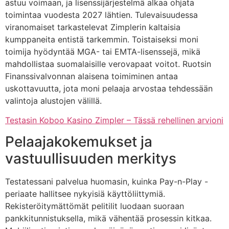
astuu voimaan, ja lisenssijärjestelmä alkaa ohjata
toimintaa vuodesta 2027 lähtien. Tulevaisuudessa
viranomaiset tarkastelevat Zimplerin kaltaisia
kumppaneita entistä tarkemmin. Toistaiseksi moni
toimija hyödyntää MGA- tai EMTA-lisenssejä, mikä
mahdollistaa suomalaisille verovapaat voitot. Ruotsin
Finanssivalvonnan alaisena toimiminen antaa
uskottavuutta, jota moni pelaaja arvostaa tehdessään
valintoja alustojen välillä.
Testasin Koboo Kasino Zimpler – Tässä rehellinen arvioni
Pelaajakokemukset ja
vastuullisuuden merkitys
Testatessani palvelua huomasin, kuinka Pay-n-Play -
periaate hallitsee nykyisiä käyttöliittymiä.
Rekisteröitymättömät pelitilit luodaan suoraan
pankkitunnistuksella, mikä vähentää prosessin kitkaa.