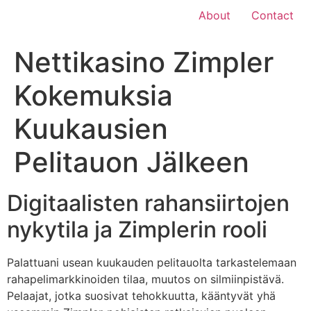
About
Contact
Nettikasino Zimpler
Kokemuksia
Kuukausien
Pelitauon Jälkeen
Digitaalisten rahansiirtojen
nykytila ja Zimplerin rooli
Palattuani usean kuukauden pelitauolta tarkastelemaan
rahapelimarkkinoiden tilaa, muutos on silmiinpistävä.
Pelaajat, jotka suosivat tehokkuutta, kääntyvät yhä