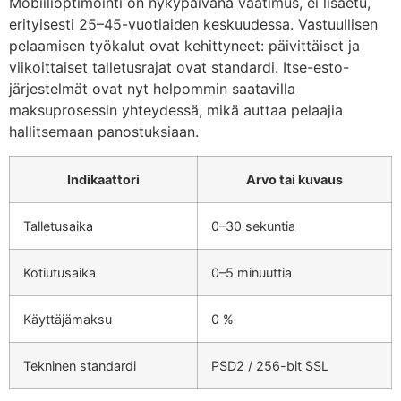
Mobiilioptimointi on nykypäivänä vaatimus, ei lisäetu,
erityisesti 25–45-vuotiaiden keskuudessa. Vastuullisen
pelaamisen työkalut ovat kehittyneet: päivittäiset ja
viikoittaiset talletusrajat ovat standardi. Itse-esto-
järjestelmät ovat nyt helpommin saatavilla
maksuprosessin yhteydessä, mikä auttaa pelaajia
hallitsemaan panostuksiaan.
Indikaattori
Arvo tai kuvaus
Talletusaika
0–30 sekuntia
Kotiutusaika
0–5 minuuttia
Käyttäjämaksu
0 %
Tekninen standardi
PSD2 / 256-bit SSL