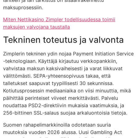
lähteen ja iän tarkistus on sisäänrakennettu
maksuprosessiin.
Miten Nettikasino Zimpler todellisuudessa toimii
maksujen valvojana taustalla
Tekninen toteutus ja valvonta
Zimplerin tekninen ydin nojaa Payment Initiation Service
-teknologiaan. Käyttäjä kirjautuu verkkopankkiin,
vahvistaa maksun kaksivaiheisesti ja varat liikkuvat
välittömästi. SEPA-yhteensopivuus takaa, että
talletukset saapuvat tyypillisesti 30 sekunnissa.
Kotiutusprosessin mediaaniaika on viisi minuuttia, mikä
päihittää perinteiset viiveet merkittävästi. Palvelu
noudattaa PSD2-direktiivin mukaisia vaatimuksia, ja
256-bittinen SSL-salaus suojaa arkaluontoisia tietoja.
Suomen rahapelimarkkinoilla odotetaan suuria
muutoksia vuoden 2026 alussa. Uusi Gambling Act