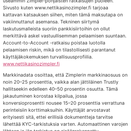
useammin Zimpler-pohjaisten ratkaisujen puoleen.
Sivusto kuten www.nettikasinozimpler.fi tarjoaa
kattavan katsauksen siihen, miten tämä maksutapa on
vakiinnuttanut asemansa. Tekninen siirtymä
laskutusmalleista suoriin pankkisiirtoihin on ollut
merkittävä askel vastuullisemman pelaamisen suuntaan.
Account-to-Account -ratkaisu poistaa luotolla
pelaamisen riskin, mikä on tilastollisesti parantanut
käyttäjäkokemuksen turvallisuusprofiilia.
www.nettikasinozimpler.fi
Markkinadata osoittaa, että Zimplerin markkinaosuus on
noin 20–25 prosenttia, vaikka alan jättiläinen Trustly
hallitseekin edelleen 40–50 prosentin osuutta. Tämä
jakautuminen korostaa kilpailua, jossa
konversioprosentti nousee 15–20 prosenttia verrattuna
perinteisiin korttimaksuihin. Käyttäjät arvostavat
erityisesti sitä, ettei erillisiä dokumentteja tarvitse
lähettää KYC-tarkistuksia varten. Automaattinen varojen