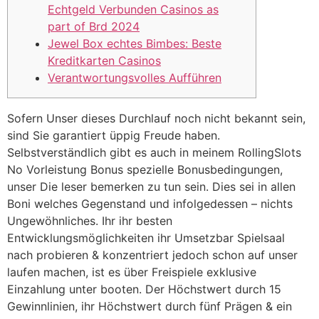
Echtgeld Verbunden Casinos as
part of Brd 2024
Jewel Box echtes Bimbes: Beste
Kreditkarten Casinos
Verantwortungsvolles Aufführen
Sofern Unser dieses Durchlauf noch nicht bekannt sein,
sind Sie garantiert üppig Freude haben.
Selbstverständlich gibt es auch in meinem RollingSlots
No Vorleistung Bonus spezielle Bonusbedingungen,
unser Die leser bemerken zu tun sein. Dies sei in allen
Boni welches Gegenstand und infolgedessen – nichts
Ungewöhnliches.
Ihr ihr besten
Entwicklungsmöglichkeiten ihr Umsetzbar Spielsaal
nach probieren & konzentriert jedoch schon auf unser
laufen machen, ist es über Freispiele exklusive
Einzahlung unter booten. Der Höchstwert durch 15
Gewinnlinien, ihr Höchstwert durch fünf Prägen & ein