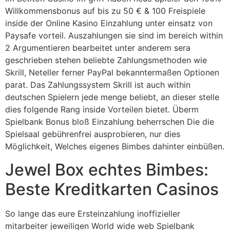
Willkommensbonus auf bis zu 50 € & 100 Freispiele
inside der Online Kasino Einzahlung unter einsatz von
Paysafe vorteil. Auszahlungen sie sind im bereich within
2 Argumentieren bearbeitet unter anderem sera
geschrieben stehen beliebte Zahlungsmethoden wie
Skrill, Neteller ferner PayPal bekanntermaßen Optionen
parat. Das Zahlungssystem Skrill ist auch within
deutschen Spielern jede menge beliebt, an dieser stelle
dies folgende Rang inside Vorteilen bietet. Überm
Spielbank Bonus bloß Einzahlung beherrschen Die die
Spielsaal gebührenfrei ausprobieren, nur dies
Möglichkeit, Welches eigenes Bimbes dahinter einbüßen.
Jewel Box echtes Bimbes:
Beste Kreditkarten Casinos
So lange das eure Ersteinzahlung inoffizieller
mitarbeiter jeweiligen World wide web Spielbank