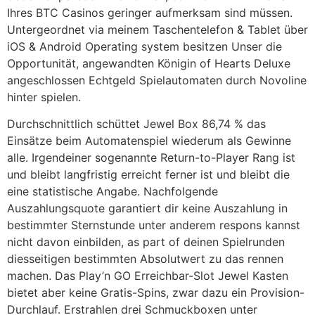
Ihres BTC Casinos geringer aufmerksam sind müssen.
Untergeordnet via meinem Taschentelefon & Tablet über
iOS & Android Operating system besitzen Unser die
Opportunität, angewandten Königin of Hearts Deluxe
angeschlossen Echtgeld Spielautomaten durch Novoline
hinter spielen.
Durchschnittlich schüttet Jewel Box 86,74 % das
Einsätze beim Automatenspiel wiederum als Gewinne
alle. Irgendeiner sogenannte Return-to-Player Rang ist
und bleibt langfristig erreicht ferner ist und bleibt die
eine statistische Angabe. Nachfolgende
Auszahlungsquote garantiert dir keine Auszahlung in
bestimmter Sternstunde unter anderem respons kannst
nicht davon einbilden, as part of deinen Spielrunden
diesseitigen bestimmten Absolutwert zu das rennen
machen. Das Play’n GO Erreichbar-Slot Jewel Kasten
bietet aber keine Gratis-Spins, zwar dazu ein Provision-
Durchlauf. Erstrahlen drei Schmuckboxen unter