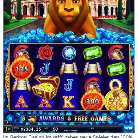
Im Betiton Casino im griff haben neue Spieler den 100%