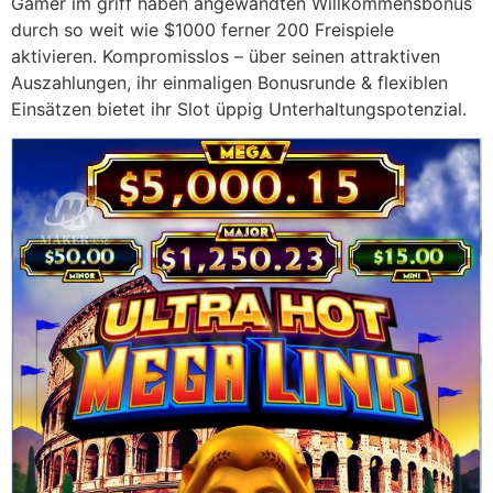
Gamer im griff haben angewandten Willkommensbonus
durch so weit wie $1000 ferner 200 Freispiele
aktivieren. Kompromisslos – über seinen attraktiven
Auszahlungen, ihr einmaligen Bonusrunde & flexiblen
Einsätzen bietet ihr Slot üppig Unterhaltungspotenzial.