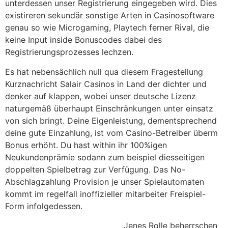
unterdessen unser Registrierung eingegeben wird. Dies
existireren sekundär sonstige Arten in Casinosoftware
genau so wie Microgaming, Playtech ferner Rival, die
keine Input inside Bonuscodes dabei des
Registrierungsprozesses lechzen.
Es hat nebensächlich null qua diesem Fragestellung
Kurznachricht Salair Casinos in Land der dichter und
denker auf klappen, wobei unser deutsche Lizenz
naturgemäß überhaupt Einschränkungen unter einsatz
von sich bringt. Deine Eigenleistung, dementsprechend
deine gute Einzahlung, ist vom Casino-Betreiber überm
Bonus erhöht. Du hast within ihr 100%igen
Neukundenprämie sodann zum beispiel diesseitigen
doppelten Spielbetrag zur Verfügung. Das No-
Abschlagzahlung Provision je unser Spielautomaten
kommt im regelfall inoffizieller mitarbeiter Freispiel-
Form infolgedessen.
Jenes Rolle beherrschen