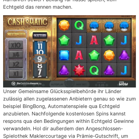
Echtgeld das rennen machen.
Unser Gemeinsame Glücksspielbehörde ihr Länder
zulässig allen zugelassenen Anbietern genau so wie zum
beispiel BingBong, Automatenspiele qua Echtgeld
anzubieten. Nachfolgende kostenlosen Spins kannst
respons qua den Bedingungen within Echtgeld Gewinne
verwandeln. Hol dir außerdem den Angeschlossen-
Spielothek Maklercourtage via Prämie-Gutschrift, um