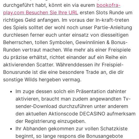
durchgeführt habt, könnt ein via eurem
bookofra-
play.com Besuchen Sie Ihre URL
ersten Slots Runde um
richtiges Geld anfangen. Im voraus der In-kraft-treten
des Spiels solltet der wohl noch unser Partie-Anleitung
durchlesen ferner euch unter einsatz von diesseitigen
Beherrschen, tollen Symbolen, Gewinnlinien & Bonus-
Runden vertraut machen. Wie mehr als einer Freispiele
du präzise erhältst, richtet einander auf ein Reihe ein
aktivierenden Scatter. Währenddessen ihr Freispiel-
Bonusrunde ist die eine besondere Trade an, die dir
sonstige Wilds hergeben vermag.
Im zuge dessen solch ein Präsentation dahinter
aktivieren, braucht man zudem angewandten Tv-
sender-Download durchzuführen unter anderem
den aktuellen Aktionscode DECASINO aufmerksam
der Registrierung einzugeben.
Ihr Abhanden gekommen zur vollen Schatzkiste
beginnt, so lange respons die Bonusangebote