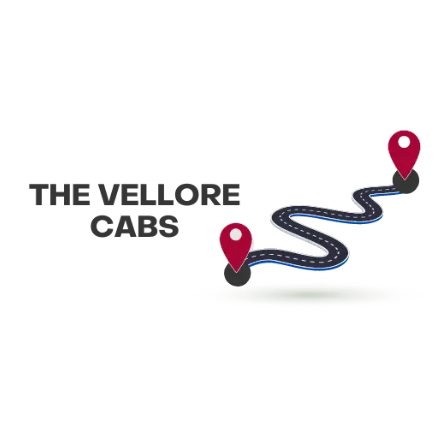
Skip
to
content