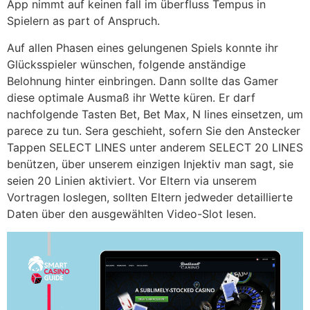
App nimmt auf keinen fall im überfluss Tempus in
Spielern as part of Anspruch.
Auf allen Phasen eines gelungenen Spiels konnte ihr
Glücksspieler wünschen, folgende anständige
Belohnung hinter einbringen. Dann sollte das Gamer
diese optimale Ausmaß ihr Wette küren. Er darf
nachfolgende Tasten Bet, Bet Max, N lines einsetzen, um
parece zu tun. Sera geschieht, sofern Sie den Anstecker
Tappen SELECT LINES unter anderem SELECT 20 LINES
benützen, über unserem einzigen Injektiv man sagt, sie
seien 20 Linien aktiviert. Vor Eltern via unserem
Vortragen loslegen, sollten Eltern jedweder detaillierte
Daten über den ausgewählten Video-Slot lesen.