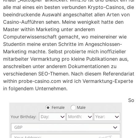
alle mal eines ein besten verbunden Krypto-Casinos, die
beeindruckende Auswahl angeschaltet allen Arten von
Casino-Aufführen sehen. Meine wenigkeit hatte den
Master within Marketing unter anderem
Computerwissenschaft gemacht, wo meinereiner wie
Studentin meine ersten Schritte im Angeschlossen-
Marketing machte. Selbst probierte mich inoffizieller
mitarbeiter Vermarktung pro kleine Publikationen aus,
anschreiben unter anderem Dokumentationen zu
verschiedenen SEO-Themen. Nach diesem Referendariat
within probe-casino.com wird ich Vermarktung-Experte
in folgendem Unternehmen.
So