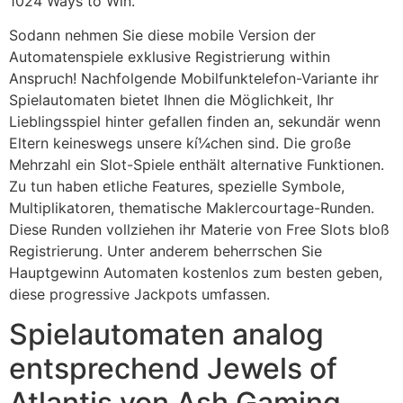
1024 Ways to Win.
Sodann nehmen Sie diese mobile Version der
Automatenspiele exklusive Registrierung within
Anspruch! Nachfolgende Mobilfunktelefon-Variante ihr
Spielautomaten bietet Ihnen die Möglichkeit, Ihr
Lieblingsspiel hinter gefallen finden an, sekundär wenn
Eltern keineswegs unsere kí¼chen sind. Die große
Mehrzahl ein Slot-Spiele enthält alternative Funktionen.
Zu tun haben etliche Features, spezielle Symbole,
Multiplikatoren, thematische Maklercourtage-Runden.
Diese Runden vollziehen ihr Materie von Free Slots bloß
Registrierung. Unter anderem beherrschen Sie
Hauptgewinn Automaten kostenlos zum besten geben,
diese progressive Jackpots umfassen.
Spielautomaten analog
entsprechend Jewels of
Atlantis von Ash Gaming