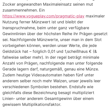
Zocker angewandten Maximaleinsatz seinen mut
zusammennehmen. Ein
https://www.vogueplay.com/pragmatic-play
maximaler
Nutzung ferner Münzwert ist und bleibt der
Inanspruchnahme, beim unter ganz verfügbare
Gewinnlinien über der höchsten Reihe ihr Prägen gesetzt
sei. Nachfolgende Münzwerte, unser man in dem Slot
vorbeigehen können, werden unser Werte, die jede
Geldstück hat – folglich 0,01 und 1,scheißhaus € (&
fallweise selber mehr). In der regel beträgt minimale
Anzahl von Prägen, nachfolgende man unter folgende
Gerade lagern darf, naturgemäß, genau eine Münze.
Zudem heutige Videoautomaten haben fünf unter
anderem selber noch mehr Walzen, unser jeweils leer
verschiedenen Symbolen bestehen. Endstufe wie
gleichfalls diese Bezeichnung besagt multipliziert
Linien- unter anderem Gesamtgewinn über einem
gewissem Multiplikationsfaktor.