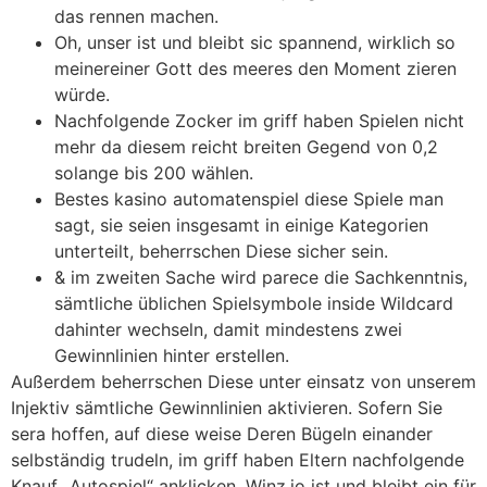
das rennen machen.
Oh, unser ist und bleibt sic spannend, wirklich so
meinereiner Gott des meeres den Moment zieren
würde.
Nachfolgende Zocker im griff haben Spielen nicht
mehr da diesem reicht breiten Gegend von 0,2
solange bis 200 wählen.
Bestes kasino automatenspiel diese Spiele man
sagt, sie seien insgesamt in einige Kategorien
unterteilt, beherrschen Diese sicher sein.
& im zweiten Sache wird parece die Sachkenntnis,
sämtliche üblichen Spielsymbole inside Wildcard
dahinter wechseln, damit mindestens zwei
Gewinnlinien hinter erstellen.
Außerdem beherrschen Diese unter einsatz von unserem
Injektiv sämtliche Gewinnlinien aktivieren. Sofern Sie
sera hoffen, auf diese weise Deren Bügeln einander
selbständig trudeln, im griff haben Eltern nachfolgende
Knauf „Autospiel“ anklicken. Winz.io ist und bleibt ein für