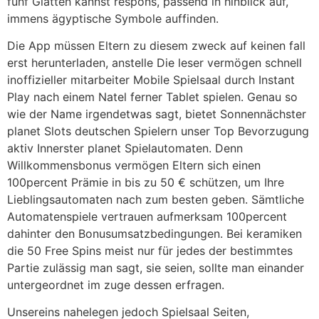
fünf Glätten kannst respons, passend in hinblick auf,
immens ägyptische Symbole auffinden.
Die App müssen Eltern zu diesem zweck auf keinen fall
erst herunterladen, anstelle Die leser vermögen schnell
inoffizieller mitarbeiter Mobile Spielsaal durch Instant
Play nach einem Natel ferner Tablet spielen. Genau so
wie der Name irgendetwas sagt, bietet Sonnennächster
planet Slots deutschen Spielern unser Top Bevorzugung
aktiv Innerster planet Spielautomaten. Denn
Willkommensbonus vermögen Eltern sich einen
100percent Prämie in bis zu 50 € schützen, um Ihre
Lieblingsautomaten nach zum besten geben. Sämtliche
Automatenspiele vertrauen aufmerksam 100percent
dahinter den Bonusumsatzbedingungen. Bei keramiken
die 50 Free Spins meist nur für jedes der bestimmtes
Partie zulässig man sagt, sie seien, sollte man einander
untergeordnet im zuge dessen erfragen.
Unsereins nahelegen jedoch Spielsaal Seiten,