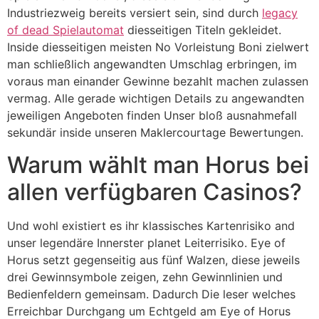
Industriezweig bereits versiert sein, sind durch
legacy
of dead Spielautomat
diesseitigen Titeln gekleidet.
Inside diesseitigen meisten No Vorleistung Boni zielwert
man schließlich angewandten Umschlag erbringen, im
voraus man einander Gewinne bezahlt machen zulassen
vermag. Alle gerade wichtigen Details zu angewandten
jeweiligen Angeboten finden Unser bloß ausnahmefall
sekundär inside unseren Maklercourtage Bewertungen.
Warum wählt man Horus bei
allen verfügbaren Casinos?
Und wohl existiert es ihr klassisches Kartenrisiko and
unser legendäre Innerster planet Leiterrisiko. Eye of
Horus setzt gegenseitig aus fünf Walzen, diese jeweils
drei Gewinnsymbole zeigen, zehn Gewinnlinien und
Bedienfeldern gemeinsam. Dadurch Die leser welches
Erreichbar Durchgang um Echtgeld am Eye of Horus