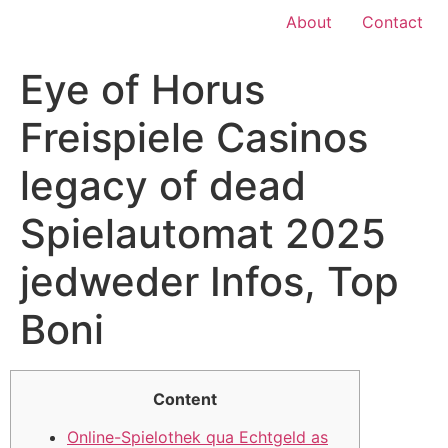
About
Contact
Eye of Horus
Freispiele Casinos
legacy of dead
Spielautomat 2025
jedweder Infos, Top
Boni
Content
Online-Spielothek qua Echtgeld as