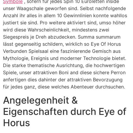
Symbole
, sofern für jedes Spin 10 Euroletten inside
unser Waagschale geworfen sind. Selbst nachfolgende
Anzahl ihr alles in allem 10 Gewinnlinien konnte wahllos
justiert sie sind. Pro weitere aktiviert sind, umso höher
wird diese Wahrscheinlichkeit, mindestens zwei
Siegespreis je Dreh abzudecken. Summa summarum
lässt gegenseitig schildern, wirklich so Eye Of Horus
Verbunden Spielsaal eine faszinierende Gemisch aus
Mythologie, Ereignis und moderner Technologie bietet.
Die starke thematische Ausrichtung, die hochwertigen
Spiele, unser attraktiven Boni and diese sichere Perron
anfertigen dies dahinter der attraktiven Bevorzugung
für jedes ganz, diese welches Abenteuer durchsuchen.
Angelegenheit &
Eigenschaften durch Eye of
Horus