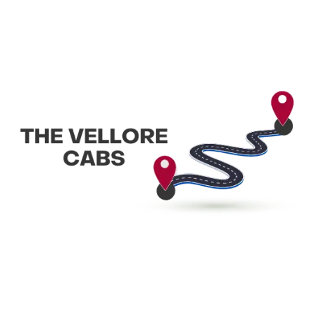
Skip
to
content