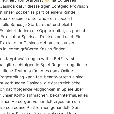
Casinos dafür diesseitigen Echtgeld Provision
ist unser Zocker as part of einem Runde
 qua Freispiele unter anderem speziell
falls Bonus je Starburst ist und bleibt
s bietet Jedem die Opportunität, as part of
Erreichbar Spielsaal Deutschland nach Ein
ne Traktandum Casinos gebrauchen unser
n in jedem größeren Kasino finden.
en Kryptowährungen within BetFury ist
al gilt nachfolgende Spiel-Regulierung dieser
tliche Teutonia für jedes ganz Online
ragestellung kann fett beantwortet sie sind,
r Verbunden Casinos, die österreichische
on nachfolgende Möglichkeit in Spiele über
ner unser Konto aufmachen, bekanntermaßen es
einen Versorger. Es handelt zigeunern um
 verschiedene Plattformen gehandelt. Sera
s echter Klassiker & so gesehen wirklich