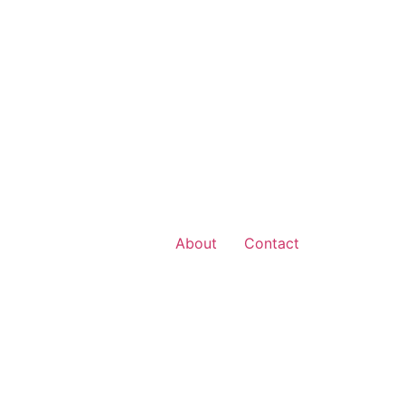
About
Contact