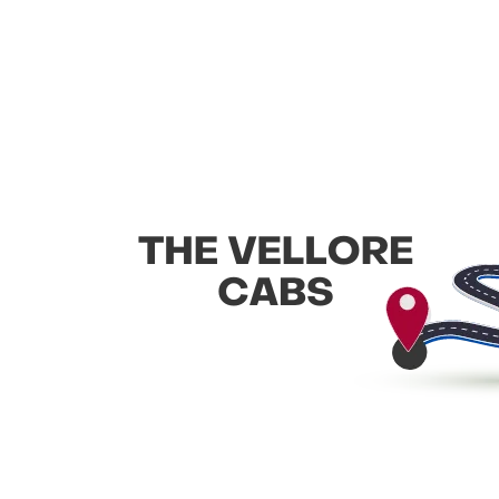
Skip
to
content