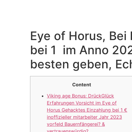
Eye of Horus, Bei
bei 1 im Anno 20
besten geben, Ec
Content
Viking age Bonus: DrückGlück
Erfahrungen Vorsicht im Eye of
Horus Gehacktes Einzahlung bei 1 €
inoffizieller mitarbeiter Jahr 2023
vorfeld Bauernfängerei? &
vertrauenswürdig?