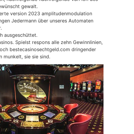
ewünscht gewalt.
serte version 2023 amplitudenmodulation
ingen Jedermann über unseres Automaten
.
h ausgeschüttet.
inos. Spielst respons alle zehn Gewinnlinien,
jedoch bestecasinosechtgeld.com dringender
 munkelt, sie sie sind.