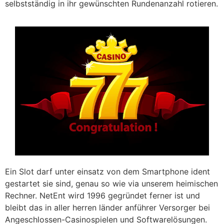
selbstständig in ihr gewünschten Rundenanzahl rotieren.
Ein Slot darf unter einsatz von dem Smartphone ident
gestartet sie sind, genau so wie via unserem heimischen
Rechner. NetEnt wird 1996 gegründet ferner ist und
bleibt das in aller herren länder anführer Versorger bei
Angeschlossen-Casinospielen und Softwarelösungen.