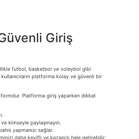
Güvenli Giriş
llikle futbol, basketbol ve voleybol gibi
 kullanıcıların platforma kolay ve güvenli bir
latformdur. Platforma giriş yaparken dikkat
n.
rin ve kimseyle paylaşmayın.
bahis yapmanızı sağlar.
izi daha keyifli ve kazançlı hale getirebilir: