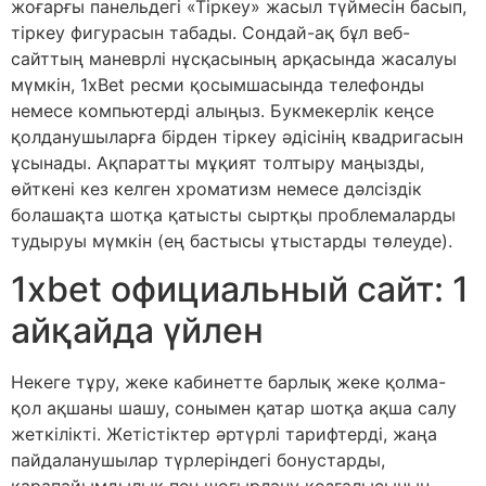
жоғарғы панельдегі «Тіркеу» жасыл түймесін басып,
тіркеу фигурасын табады. Сондай-ақ бұл веб-
сайттың маневрлі нұсқасының арқасында жасалуы
мүмкін, 1xBet ресми қосымшасында телефонды
немесе компьютерді алыңыз. Букмекерлік кеңсе
қолданушыларға бірден тіркеу әдісінің квадригасын
ұсынады.
Ақпаратты мұқият толтыру маңызды,
өйткені кез келген хроматизм немесе дәлсіздік
болашақта шотқа қатысты сыртқы проблемаларды
тудыруы мүмкін (ең бастысы ұтыстарды төлеуде).
1xbet официальный сайт: 1
айқайда үйлен
Некеге тұру, жеке кабинетте барлық жеке қолма-
қол ақшаны шашу, сонымен қатар шотқа ақша салу
жеткілікті. Жетістіктер әртүрлі тарифтерді, жаңа
пайдаланушылар түрлеріндегі бонустарды,