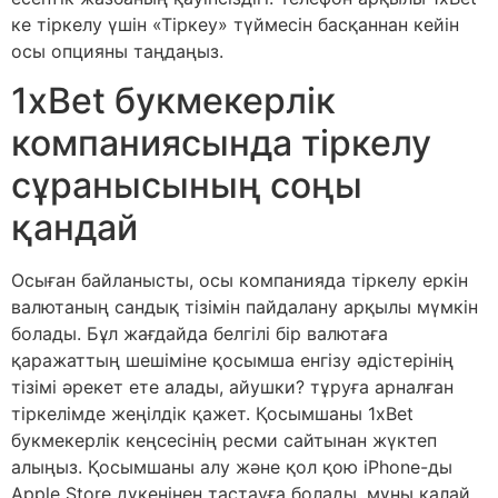
ке тіркелу үшін «Тіркеу» түймесін басқаннан кейін
осы опцияны таңдаңыз.
1xBet букмекерлік
компаниясында тіркелу
сұранысының соңы
қандай
Осыған байланысты, осы компанияда тіркелу еркін
валютаның сандық тізімін пайдалану арқылы мүмкін
болады. Бұл жағдайда белгілі бір валютаға
қаражаттың шешіміне қосымша енгізу әдістерінің
тізімі әрекет ете алады, айушки? тұруға арналған
тіркелімде жеңілдік қажет. Қосымшаны 1xBet
букмекерлік кеңсесінің ресми сайтынан жүктеп
алыңыз. Қосымшаны алу және қол қою iPhone-ды
Apple Store дүкенінен тастауға болады, мұны қалай