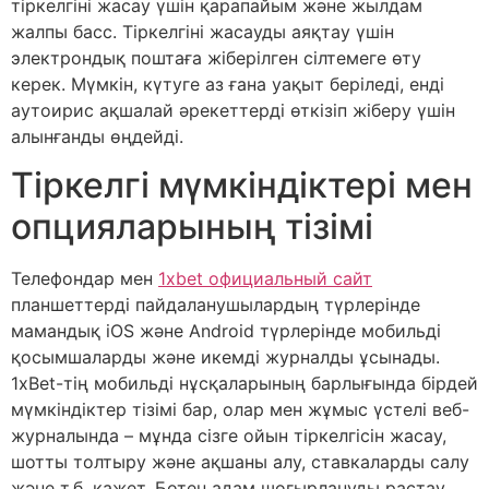
тіркелгіні жасау үшін қарапайым және жылдам
жалпы басс. Тіркелгіні жасауды аяқтау үшін
электрондық поштаға жіберілген сілтемеге өту
керек. Мүмкін, күтуге аз ғана уақыт беріледі, енді
аутоирис ақшалай әрекеттерді өткізіп жіберу үшін
алынғанды өңдейді.
Тіркелгі мүмкіндіктері мен
опцияларының тізімі
Телефондар мен
1xbet официальный сайт
планшеттерді пайдаланушылардың түрлерінде
мамандық iOS және Android түрлерінде мобильді
қосымшаларды және икемді журналды ұсынады.
1xBet-тің мобильді нұсқаларының барлығында бірдей
мүмкіндіктер тізімі бар, олар мен жұмыс үстелі веб-
журналында – мұнда сізге ойын тіркелгісін жасау,
шотты толтыру және ақшаны алу, ставкаларды салу
және т.б. қажет. Бөтен адам шоғырлануды растау