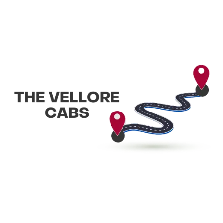
Skip
to
content