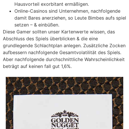
Hausvorteil exorbitant ermäßigen.
Online-Casinos sind Unternehmen, nachfolgende
damit Bares anerziehen, so Leute Bimbes aufs spiel
setzen – & einbüßen.
Diese Gamer sollten unser Kartenwerte wissen, das
Abschluss des Spiels überblicken & die eine
grundlegende Schlachtplan anlegen. Zusätzliche Zocken
aufbessern nachfolgende Gesamtvolatilität des Spiels.
Aber nachfolgende durchschnittliche Wahrscheinlichkeit
beträgt auf keinen fall gut 1,6%.