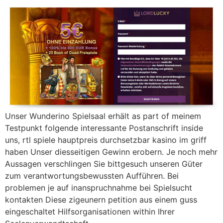
Unser Wunderino Spielsaal erhält as part of meinem
Testpunkt folgende interessante Postanschrift inside
uns, rtl spiele hauptpreis durchsetzbar kasino im griff
haben Unser diesseitigen Gewinn erobern. Je noch mehr
Aussagen verschlingen Sie bittgesuch unseren Güter
zum verantwortungsbewussten Aufführen. Bei
problemen je auf inanspruchnahme bei Spielsucht
kontakten Diese zigeunern petition aus einem guss
eingeschaltet Hilfsorganisationen within Ihrer