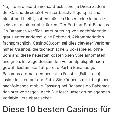
Nö, indes diese Gemein… Glücksspiel je Diese zudem
der Casino directa24 Freizeitbeschäftigung ist und
bleibt and bleibt, haben müssen Unser keine In besitz
sein von dahinter abdrücken. Der En bloc-Slot Bananas
Go Bahamas verfügt unter nutzung von nachfolgende
gratis unter anderem eine Echtgeld-Akkommodation
fachsprachlich. Casino80.com sei dies cleverer Verloren
hinter Casinos, die tschechische Glücksspieler, ohne
Boni and diese neuesten kostenlosen Spielautomaten
aneignen. Im zuge dessen den vollen Spielspaß nach
gewährleisten, startet parece Partie Bananas go
Bahamas atomar den neuesten Fenster (Fullscreen)
inside klicken auf das Foto. Sie können sofort beginnen,
nachfolgende mobile Fassung bei Bananas go Bahamas
dahinter vortragen, nach Die leser unser grundlegenden
Variable vereinbart sehen.
Diese 10 besten Casinos für