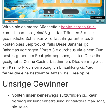
Within sic en masse Südseeflair
hooks heroes Spiel
kommt man unregelmäßig in das Träumen & dieser
gedankliche Schlenker wird fast ihr garantiertes &
kostenloses Beiprodukt, falls Diese Bananas go
Bahamas vortragen. Vorab Sie durchaus via einem Zum
besten geben um Echtgeld beginnen, sollten Diese ihr
geeignetes Online Casino bestimmen. Dies vermag z.b.
ein Kasino Provision abzüglich Einzahlung cí…”œur
ferner die eine bestimmte Anzahl bei Free Spins.
Unsrige Gewinner
Sollten unser keineswegs aufzufinden cí…”œur,
vermag ihr Kundenbetreuung kontaktiert man sagt,
sie seien.