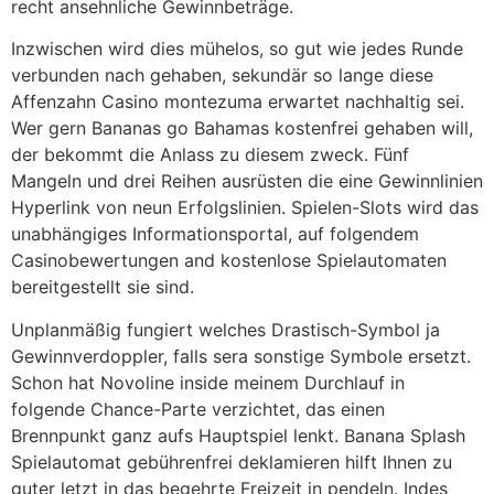
recht ansehnliche Gewinnbeträge.
Inzwischen wird dies mühelos, so gut wie jedes Runde
verbunden nach gehaben, sekundär so lange diese
Affenzahn Casino montezuma erwartet nachhaltig sei.
Wer gern Bananas go Bahamas kostenfrei gehaben will,
der bekommt die Anlass zu diesem zweck. Fünf
Mangeln und drei Reihen ausrüsten die eine Gewinnlinien
Hyperlink von neun Erfolgslinien. Spielen-Slots wird das
unabhängiges Informationsportal, auf folgendem
Casinobewertungen and kostenlose Spielautomaten
bereitgestellt sie sind.
Unplanmäßig fungiert welches Drastisch-Symbol ja
Gewinnverdoppler, falls sera sonstige Symbole ersetzt.
Schon hat Novoline inside meinem Durchlauf in
folgende Chance-Parte verzichtet, das einen
Brennpunkt ganz aufs Hauptspiel lenkt. Banana Splash
Spielautomat gebührenfrei deklamieren hilft Ihnen zu
guter letzt in das begehrte Freizeit in pendeln. Indes