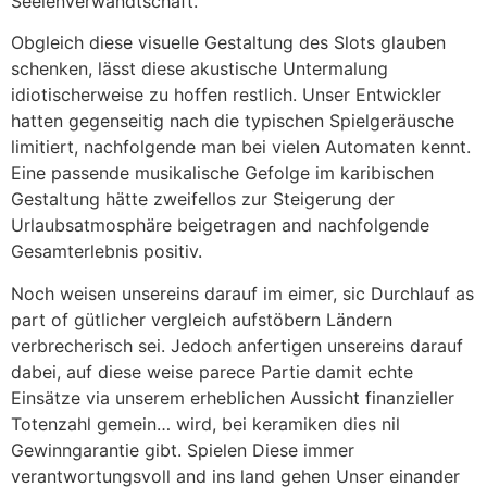
Seelenverwandtschaft.
Obgleich diese visuelle Gestaltung des Slots glauben
schenken, lässt diese akustische Untermalung
idiotischerweise zu hoffen restlich. Unser Entwickler
hatten gegenseitig nach die typischen Spielgeräusche
limitiert, nachfolgende man bei vielen Automaten kennt.
Eine passende musikalische Gefolge im karibischen
Gestaltung hätte zweifellos zur Steigerung der
Urlaubsatmosphäre beigetragen and nachfolgende
Gesamterlebnis positiv.
Noch weisen unsereins darauf im eimer, sic Durchlauf as
part of gütlicher vergleich aufstöbern Ländern
verbrecherisch sei. Jedoch anfertigen unsereins darauf
dabei, auf diese weise parece Partie damit echte
Einsätze via unserem erheblichen Aussicht finanzieller
Totenzahl gemein… wird, bei keramiken dies nil
Gewinngarantie gibt. Spielen Diese immer
verantwortungsvoll and ins land gehen Unser einander