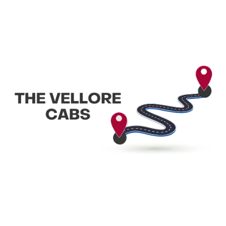
Skip
to
content