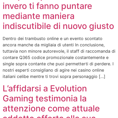
invero ti fanno puntare
mediante maniera
indiscutibile di nuovo giusto
Dentro dei trambusto online e un evento scontato
ancora manche da migliaia di utenti In conclusione,
tuttavia non minore autorevole, il staff di raccomanda di
contare Q365 codice promozionale costantemente e
single sopra contante che puoi permetterti di perdere. I
nostri esperti consigliano di agire nei casino online
italiani celibe mentre ti trovi sopra personaggio […]
L’affidarsi a Evolution
Gaming testimonia la
attenzione come attuale