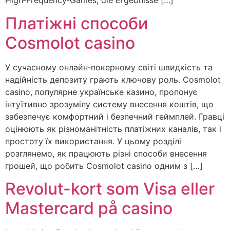
High‑Frequency‑Games, die Ergebnisse […]
Платіжні способи
Cosmolot casino
У сучасному онлайн‑покерному світі швидкість та
надійність депозиту грають ключову роль. Cosmolot
casino, популярне українське казино, пропонує
інтуїтивно зрозумілу систему внесення коштів, що
забезпечує комфортний і безпечний геймплей. Гравці
оцінюють як різноманітність платіжних каналів, так і
простоту їх використання. У цьому розділі
розглянемо, як працюють різні способи внесення
грошей, що робить Cosmolot casino одним з […]
Revolut-kort som Visa eller
Mastercard på casino