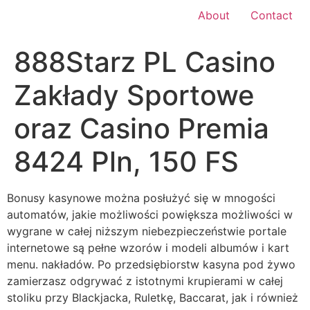
About
Contact
888Starz PL Casino
Zakłady Sportowe
oraz Casino Premia
8424 Pln, 150 FS
Bonusy kasynowe można posłużyć się w mnogości
automatów, jakie możliwości powiększa możliwości w
wygrane w całej niższym niebezpieczeństwie portale
internetowe są pełne wzorów i modeli albumów i kart
menu. nakładów. Po przedsiębiorstw kasyna pod żywo
zamierzasz odgrywać z istotnymi krupierami w całej
stoliku przy Blackjacka, Ruletkę, Baccarat, jak i również