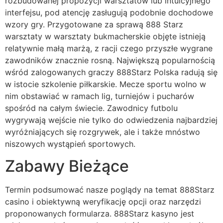
rozbudowanej propozycji warsztatów lub intuicyjnego
interfejsu, pod atencję zasługują podobnie dochodowe
wzory gry. Przygotowane za sprawą 888 Starz
warsztaty w warsztaty bukmacherskie objęte istnieją
relatywnie małą marżą, z racji czego przyszłe wygrane
zawodników znacznie rosną. Największą popularnością
wśród zalogowanych graczy 888Starz Polska radują się
w istocie szkolenie piłkarskie. Mecze sportu wolno w
nim obstawiać w ramach lig, turniejów i pucharów
spośród na całym świecie. Zawodnicy futbolu
wygrywają wejście nie tylko do odwiedzenia najbardziej
wyróżniających się rozgrywek, ale i także mnóstwo
niszowych wystąpień sportowych.
Zabawy Bieżące
Termin podsumować nasze poglądy na temat 888Starz
casino i obiektywną weryfikację opcji oraz narzędzi
proponowanych formularza. 888Starz kasyno jest